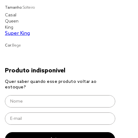
solteiro king
Tamanho:
Solteiro
tencel
Casal
Queen
cobre leito
King
Super King
cobertor
jogo cama casal
Cor:
Bege