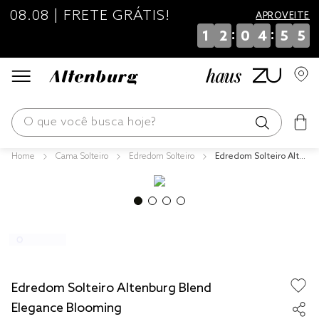
08.08 | FRETE GRÁTIS!
APROVEITE
:
:
1
2
0
4
5
5
O que você busca hoje?
Cama Solteiro
Edredom Solteiro
Edredom Solteiro Alte
os mais buscados
nburg Blend Elegance
Blooming
blend
edredom
fronha
jogos cama
Edredom Solteiro Altenburg Blend
travesseiro
Elegance Blooming