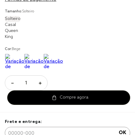
cobre leito
Tamanho:
Solteiro
Solteiro
cobertor
Casal
Queen
jogo cama casal
King
Cor:
Bege
－
＋
Frete e entrega:
OK