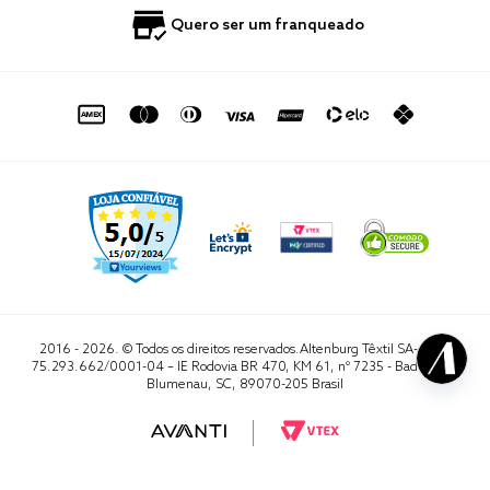
Política de Privacidade
Quero Importar
0800 729 1588
Quero ser um franqueado
Termo de Uso
Portal do Lojista
de seg. à sex. das 8h às 16h50
sac@altenburg.com.br
2016 - 2026. © Todos os direitos reservados.Altenburg Têxtil SA- CNPJ
75.293.662/0001-04 – IE Rodovia BR 470, KM 61, nº 7235 - Badenfurt,
Blumenau, SC, 89070-205 Brasil