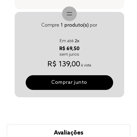
Compre
1
produto(s)
por
Em até
2
x
R$ 69,50
sem juros
R$ 139,00
à vista
Comprar junto
Avaliações