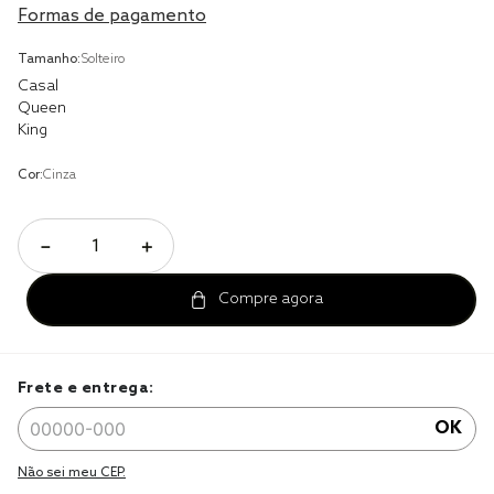
Formas de pagamento
cobre leito
Tamanho:
Solteiro
cobertor
Casal
Queen
jogo cama casal
King
Cor:
Cinza
－
＋
Frete e entrega:
OK
Não sei meu CEP.