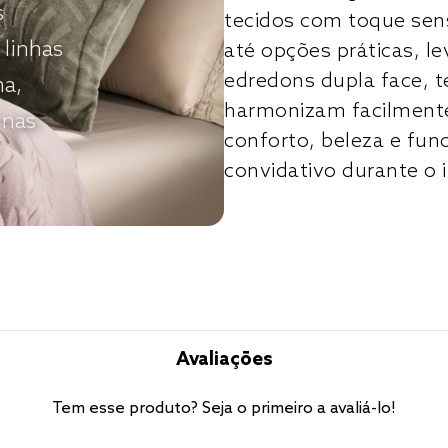
s
tecidos com toque sens
 linhas
até opções práticas, 
edredons dupla face, t
ha,
harmonizam facilmente
 nas
conforto, beleza e fun
convidativo durante o 
Avaliações
Tem esse produto? Seja o primeiro a avaliá-lo!