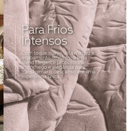
Para Frios
Intensos
Com toque suave, alta maciez e
acabamento refinado, a linha
Blend Elegance proporciona
aconchego e elegância para
transformar o descanso em uma
experiência única.