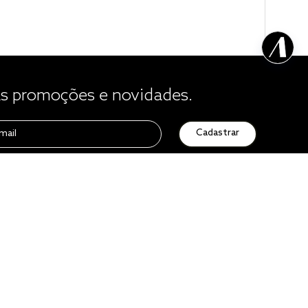
 promoções e novidades.
Cadastrar
Atendimento
0800 729 1588
de seg. à sex. das 8h às 16h50