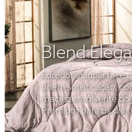
Blend Eleg
Edredons dupla face e
unem sofisticação, con
maciez envolvente do
Premium para os dias 