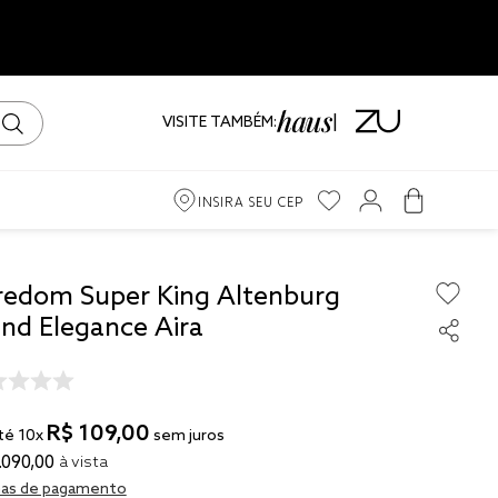
VISITE TAMBÉM:
INSIRA SEU CEP
m
redom Super King Altenburg
end Elegance Aira
ama
iro
R$
109
,
00
té
10
x
sem juros
.
090
,
00
à vista
as de pagamento