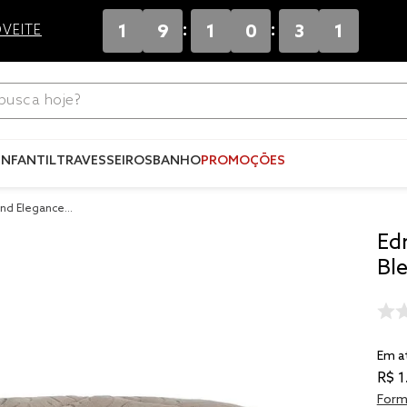
:
:
1
9
1
0
3
0
VEITE
ca hoje?
Termos mais
buscados
INFANTIL
TRAVESSEIROS
BANHO
PROMOÇÕES
1
º
blend
end Elegance A
2
º
edredo
Ed
3
º
fronha
Bl
4
º
jogos c
5
º
travesse
6
º
solteiro 
Em a
king
R$
1
7
º
tencel
Form