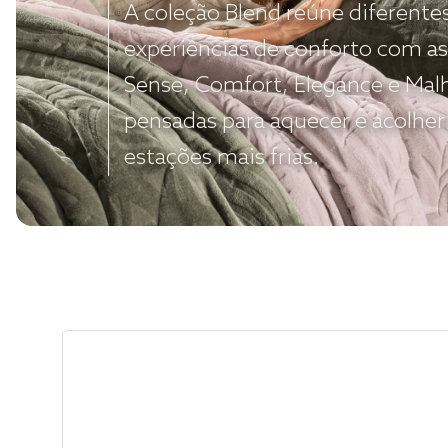
A coleção Blend reúne diferente
experiências de conforto com as
Sense, Comfort, Elegance e Mal
pensadas para aquecer e acolher
estações mais frias.