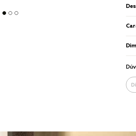
Des
Car
Dim
Dúv