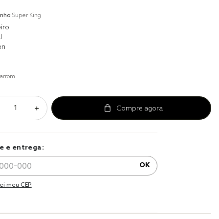
to
nho:
Super King
r
iro
l
a 
en
arrom
＋
e e entrega:
OK
ei meu CEP.