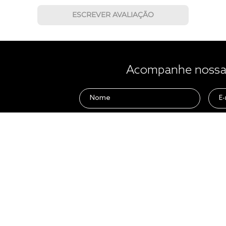
ESCREVER AVALIAÇÃO
Acompanhe nossas
 ajuda?
Para Empresas
e Regulamentos
Hotelaria
ega
Quero Revender
evoluções
Quero ser um franqueado
tire em Loja
Quero Importar