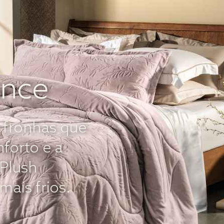
ance
 fronhas que
forto e a
 Plush
mais frios.