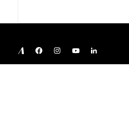
Sobre a Altenburg
Precisa de
Quem Somos
Promoções 
100 anos de história
Frete e Entr
Imprensa
Trocas e D
Sustentabilidade
Compre e Re