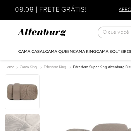
08.08 | FRETE GRÁTIS!
APRO
O que você bus
CAMA CASAL
CAMA QUEEN
CAMA KING
CAMA SOLTEIRO
Cama King
Edredom King
Edredom Super King Altenburg Bl
ira