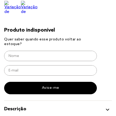
cobre leito
cobertor
jogo cama casal
Descrição