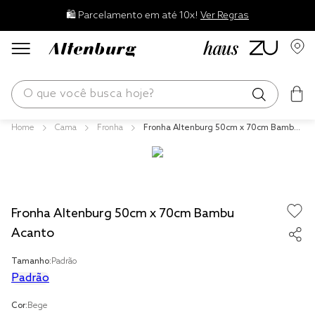
🛍️ Parcelamento em até 10x!
Ver Regras
O que você busca hoje?
Cama
Fronha
Fronha Altenburg 50cm x 70cm Bambu
os mais buscados
Acanto
blend
edredom
Fronha Altenburg 50cm x 70cm Bambu
fronha
Acanto
jogos cama
Tamanho:
Padrão
travesseiro
Padrão
tencel
Cor:
Bege
solteiro king