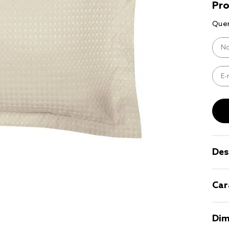
10
º
jogo cam
casal
Des
Car
Dim