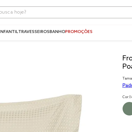
ca hoje?
Termos mais
buscados
INFANTIL
TRAVESSEIROS
BANHO
PROMOÇÕES
1
º
blend
2
º
fronha
Fr
3
º
edredom
Po
4
º
jogos c
Tama
5
º
travesse
Pad
6
º
tencel
Cor:
B
7
º
solteiro 
king
8
º
cobre lei
9
º
jogo ca