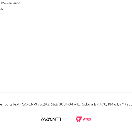
Privacidade
so
Altenburg Têxtil SA- CNPJ 75.293.662/0001-04 – IE Rodovia BR 470, KM 61, nº 723