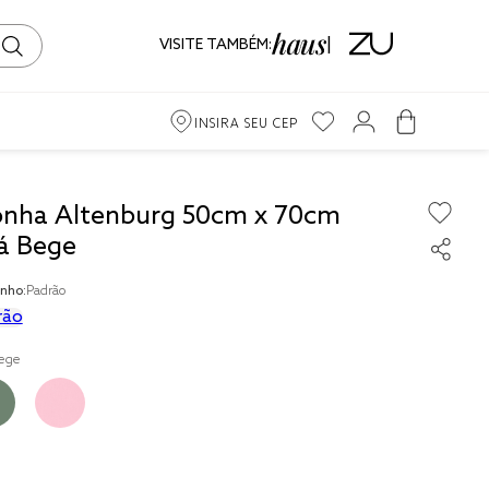
VISITE TAMBÉM:
INSIRA SEU CEP
onha Altenburg 50cm x 70cm
á Bege
ama
nho:
Padrão
iro
rão
ege
to
ma