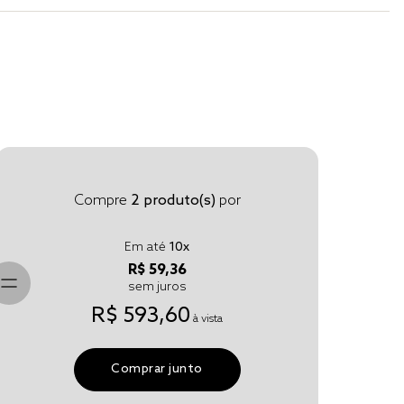
Compre
2
produto(s)
por
Em até
10
x
R$ 59,36
sem juros
R$ 593,60
à vista
Comprar junto