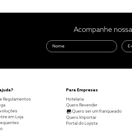
Acompanhe nossas
 ajuda?
Para Empresas
e Regulamentos
Hotelaria
ega
Quero Revender
evoluções
Quero ser um franqueado
tire em Loja
Quero Importar
requentes
Portal do Lojista
co