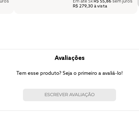
uros
Em até
5x
R$ 55,86
sem juros
R$ 279,30
à vista
Avaliações
Tem esse produto? Seja o primeiro a avaliá-lo!
ESCREVER AVALIAÇÃO