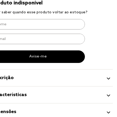
a 
crição
acterísticas
ensões