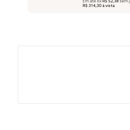
Em até
6x
R$ 52,38
sem j
R$ 314,30
à vista