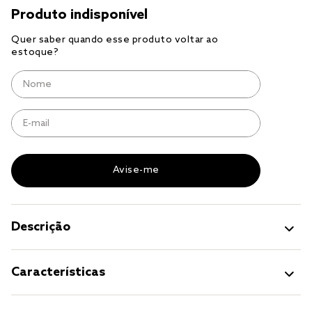
solteiro king
tencel
cobre leito
cobertor
jogo cama casal
Descrição
Características