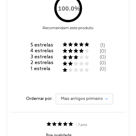
100.0
%
Recomendam este produto
5
estrelas
1
4
estrelas
0
3
estrelas
0
2
estrelas
0
1
estrela
0
Ordernar por:
Mais antigos primeiro
1 ano
Boa qualidade