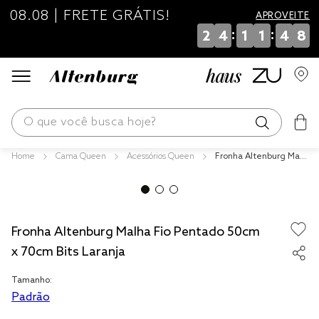
08.08 | FRETE GRÁTIS!
APROVEITE
:
:
2
4
1
1
4
8
O que você busca hoje?
Cama Queen
Acessórios Queen
Fronha Altenburg Malh
os mais buscados
a Fio Pentado 50cm x
70cm Bits Laranja
blend
edredom
Fronha Altenburg Malha Fio Pentado 50cm
fronha
x 70cm Bits Laranja
jogos cama
Tamanho:
travesseiro
Padrão