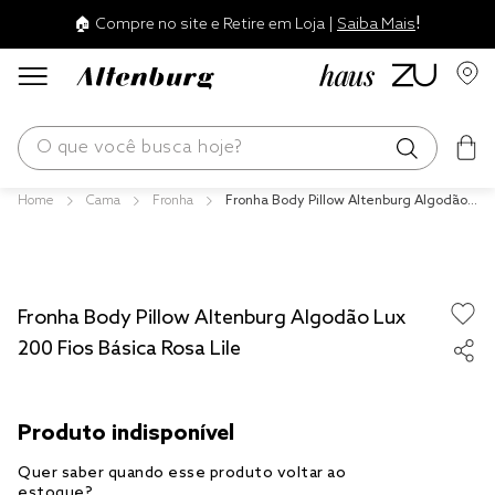
!
🏠 Compre no site e Retire em Loja |
Saiba Mais
O que você busca hoje?
Cama
Fronha
Fronha Body Pillow Altenburg Algodão L
os mais buscados
ux 200 Fios Básica Rosa Lile
blend
edredom
Fronha Body Pillow Altenburg Algodão Lux
fronha
200 Fios Básica Rosa Lile
travesseiro
jogos cama
tencel
solteiro king