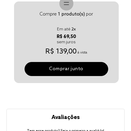
Compre
1
produto(s)
por
Em até
2
x
R$ 69,50
sem juros
R$ 139,00
à vista
Comprar junto
Avaliações
Tem esse produto? Seja o primeiro a avaliá-lo!