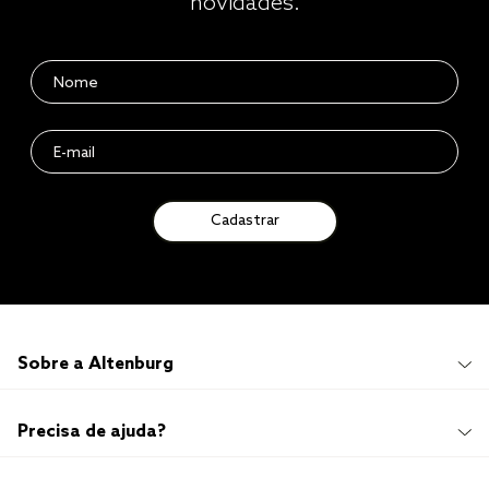
novidades.
Cadastrar
Sobre a Altenburg
Institucional
Precisa de ajuda?
Quem Somos
100 anos de história