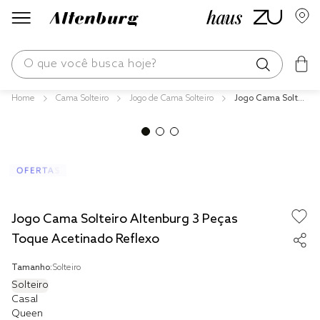
O que você busca hoje?
Cama Solteiro
Jogo de Cama Solteiro
Jogo Cama Solteir
os mais buscados
o Altenburg 3 Peç
as Toque Acetina
blend
do Reflexo
edredom
fronha
jogos cama
Jogo Cama Solteiro Altenburg 3 Peças
travesseiro
Toque Acetinado Reflexo
solteiro king
Tamanho:
Solteiro
Solteiro
cobre leito
Casal
Queen
tencel