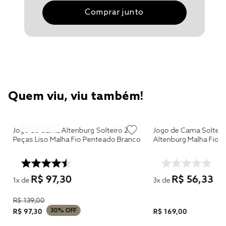
Comprar junto
Quem viu, viu também!
Jogo de Cama Altenburg Solteiro 2
Jogo de Cama Solteiro
Peças Liso Malha Fio Penteado Branco
Altenburg Malha Fio P
R$
97
,
30
R$
56
,
33
1
x de
3
x de
R$
139
,
00
30%
OFF
R$
97
,
30
R$
169
,
00