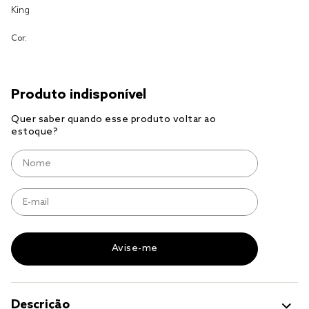
King
cobre leito
Cor:
cobertor
jogo cama casal
Descrição