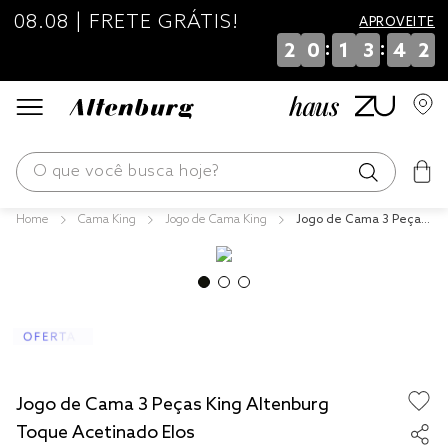
08.08 | FRETE GRÁTIS!
APROVEITE
:
:
2
0
1
3
4
2
O que você busca hoje?
Cama King
Jogo de Cama King
Jogo de Cama 3 Peças
os mais buscados
King Altenburg Toque
Acetinado Elos
blend
edredom
fronha
jogos cama
Jogo de Cama 3 Peças King Altenburg
travesseiro
Toque Acetinado Elos