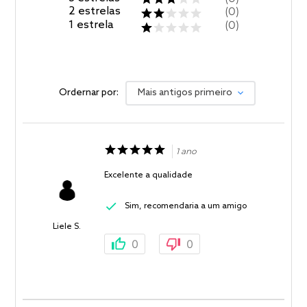
2
estrelas
0
1
estrela
0
Ordernar por:
Mais antigos primeiro
1 ano
Excelente a qualidade
Sim, recomendaria a um amigo
Liele S.
0
0