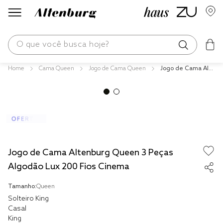
O que você busca hoje?
Cama Queen
Jogo de Cama Queen
Jogo de Cama Alte
os mais buscados
nburg Queen 3 Pe
ças Algodão Lux 2
blend
00 Fios Cinema
edredom
fronha
jogos cama
Jogo de Cama Altenburg Queen 3 Peças
travesseiro
Algodão Lux 200 Fios Cinema
solteiro king
Tamanho:
Queen
Solteiro King
cobre leito
Casal
King
tencel