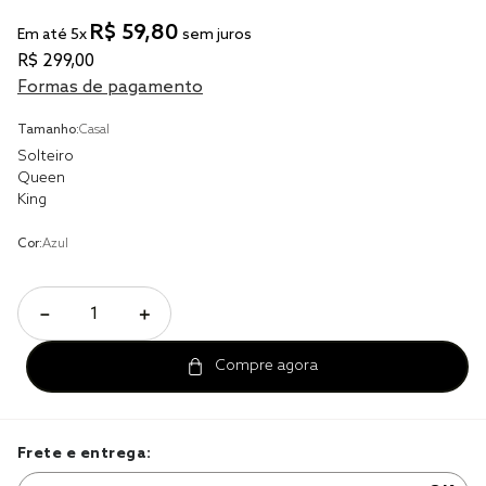
R$
59
,
80
Em até
5
x
sem juros
cobre leito
R$
299
,
00
cobertor
Formas de pagamento
jogo cama casal
Tamanho:
Casal
Solteiro
Queen
King
Cor:
Azul
－
＋
Frete e entrega: