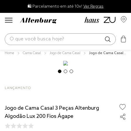
🛍️ Parcelamento em até 10x!
Ver Regras
O que você busca hoje?
Cama Casal
Jogo de Cama Casal
Jogo de Cama Casal 3
os mais buscados
Peças Altenburg Algo
dão Lux 200 Fios Ága
blend
pe
edredom
fronha
travesseiro
Jogo de Cama Casal 3 Peças Altenburg
jogos cama
Algodão Lux 200 Fios Ágape
tencel
solteiro king