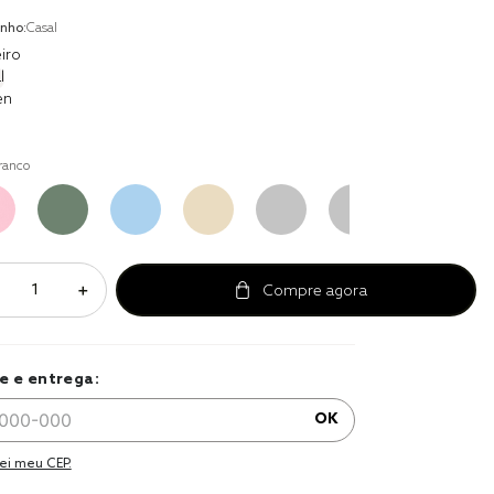
r
nho:
Casal
a 
iro
l
en
ranco
＋
e e entrega:
OK
ei meu CEP.