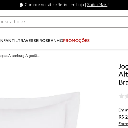
!
🏠 Compre no site e Retire em Loja |
Saiba Mais
ca hoje?
Termos mais
buscados
INFANTIL
TRAVESSEIROS
BANHO
PROMOÇÕES
1
º
blend
eças Altenburg Algodão
2
º
edredo
Jo
3
º
fronha
Al
4
º
travesse
Br
5
º
jogos c
6
º
tencel
Em a
7
º
solteiro 
king
R$
2
8
º
cobre lei
Form