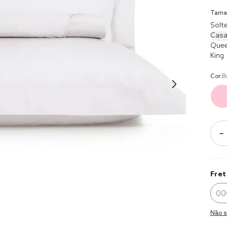
9
º
coberto
Tama
10
º
jogo cam
Solte
casal
Casa
Que
King
Cor:
B
－
Fret
Não s