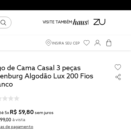
VISITE TAMBÉM:
INSIRA SEU CEP
m
go de Cama Casal 3 peças
tenburg Algodão Lux 200 Fios
iro
anco
ama
R$
59
,
80
té
5
x
sem juros
99
,
00
à vista
to
as de pagamento