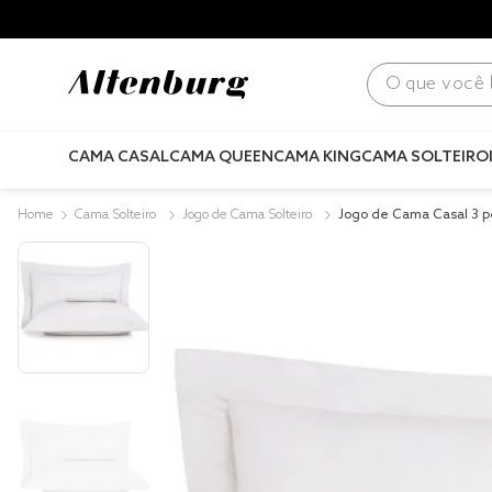
para todo Brasil! |
Consulte condições
.
O que você bus
CAMA CASAL
CAMA QUEEN
CAMA KING
CAMA SOLTEIRO
Cama Solteiro
Jogo de Cama Solteiro
Jogo de Cama Casal 3 p
Lux 200 Fios Branco