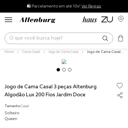
🛍️ Parcelamento em até 10x!
Ver Regras
O que você busca hoje?
Cama Casal
Jogo de Cama Casal
Jogo de Cama Casal 3
os mais buscados
peças Altenburg Algo
dão Lux 200 Fios Jardi
blend
m Doce
edredom
Jogo de Cama Casal 3 peças Altenburg
fronha
Algodão Lux 200 Fios Jardim Doce
jogos cama
Tamanho:
Casal
travesseiro
Solteiro
solteiro king
Queen
tencel