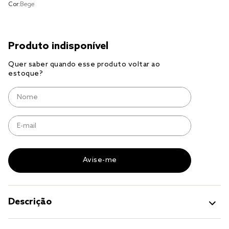
Cor:
Bege
cobre leito
cobertor
jogo cama casal
Descrição