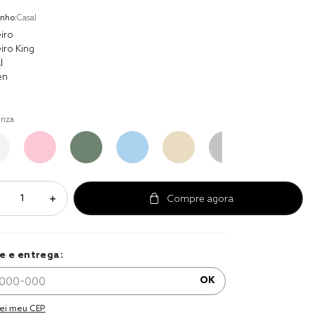
r
nho:
Casal
a 
iro
iro King
l
en
inza
＋
e e entrega:
OK
ei meu CEP.