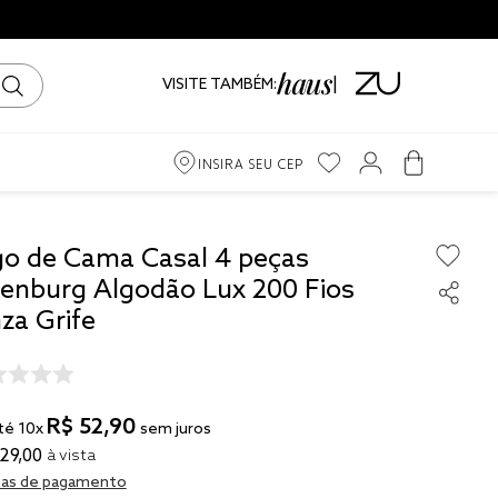
VISITE TAMBÉM:
INSIRA SEU CEP
m
go de Cama Casal 4 peças
tenburg Algodão Lux 200 Fios
iro
za Grife
ama
R$
52
,
90
té
10
x
sem juros
29
,
00
à vista
to
as de pagamento