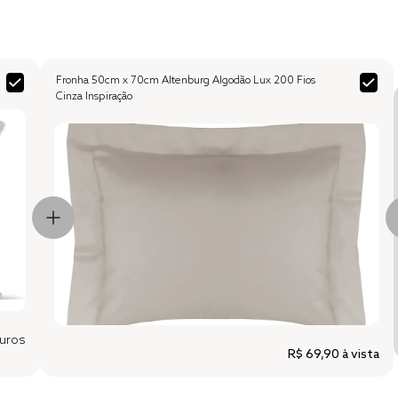
Fronha 50cm x 70cm Altenburg Algodão Lux 200 Fios
Cinza Inspiração
uros
R$ 69,90
à vista