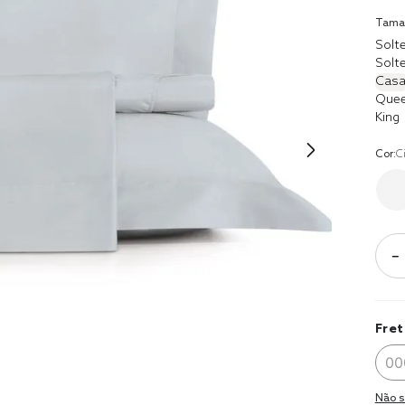
9
º
coberto
Tama
10
º
jogo cam
Solte
casal
Solte
Casa
Que
King
Cor:
C
－
Fret
Não s