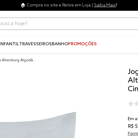
!
🏠 Compre no site e Retire em Loja |
Saiba Mais
ca hoje?
Termos mais
buscados
INFANTIL
TRAVESSEIROS
BANHO
PROMOÇÕES
1
º
blend
s Altenburg Algodão
2
º
edredo
Jo
3
º
fronha
Al
4
º
travesse
Cin
5
º
jogos c
6
º
tencel
Em a
7
º
solteiro 
king
R$
5
8
º
cobre lei
Form