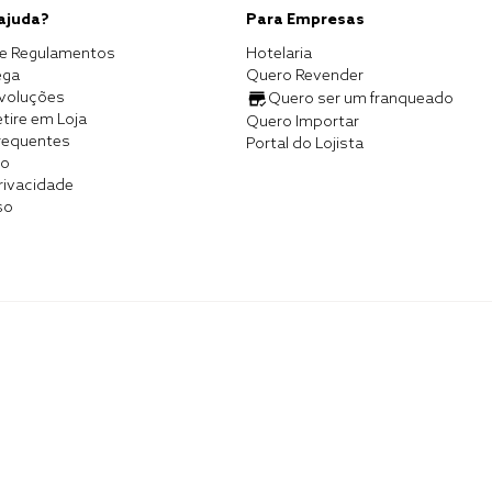
 ajuda?
Para Empresas
e Regulamentos
Hotelaria
ega
Quero Revender
evoluções
Quero ser um franqueado
tire em Loja
Quero Importar
requentes
Portal do Lojista
co
Privacidade
so