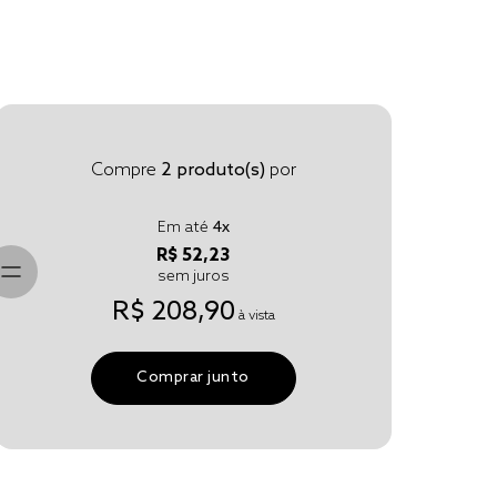
Compre
2
produto(s)
por
Em até
4
x
R$ 52,23
sem juros
R$ 208,90
à vista
Comprar junto