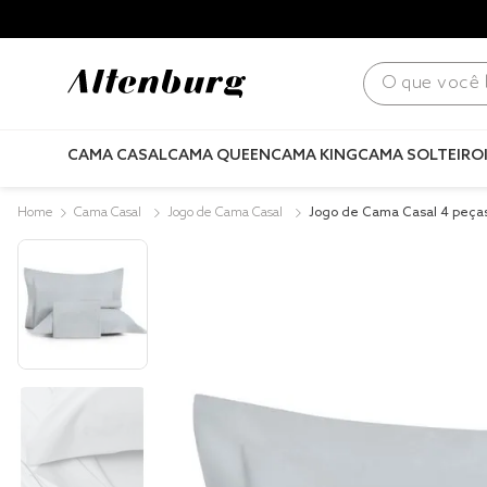
para todo Brasil! |
Consulte condições
.
O que você bus
CAMA CASAL
CAMA QUEEN
CAMA KING
CAMA SOLTEIRO
Cama Casal
Jogo de Cama Casal
Jogo de Cama Casal 4 peça
Lux 200 Fios Cinza Grife