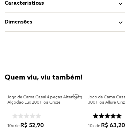
Características
Dimensões
Quem viu, viu também!
Jogo de Cama Casal 4 peças Altenburg
Jogo de Cama Casal A
Algodão Lux 200 Fios Cruzê
300 Fios Allure Cinza
R$
52
,
90
R$
63
,
20
10
x de
10
x de