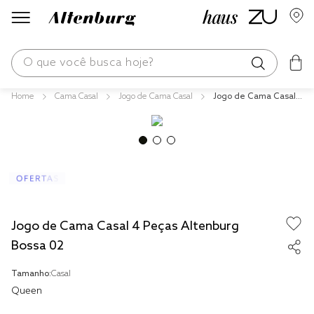
O que você busca hoje?
Cama Casal
Jogo de Cama Casal
Jogo de Cama Casal
os mais buscados
4 Peças Altenburg Bo
ssa 02
blend
edredom
fronha
jogos cama
Jogo de Cama Casal 4 Peças Altenburg
travesseiro
Bossa 02
solteiro king
Tamanho:
Casal
cobre leito
Queen
tencel