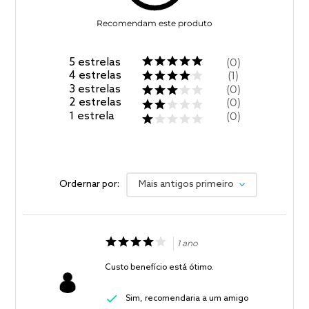
Recomendam este produto
5
estrelas
0
4
estrelas
1
3
estrelas
0
2
estrelas
0
1
estrela
0
Ordernar por:
Mais antigos primeiro
1 ano
Custo benefício está ótimo.
Sim, recomendaria a um amigo