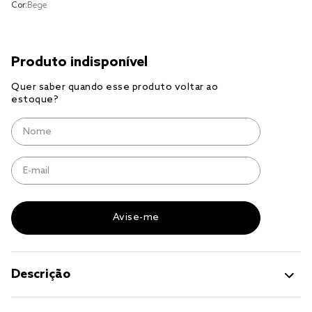
Cor:
Bege
jogo cama
jogo cama casal
Descrição