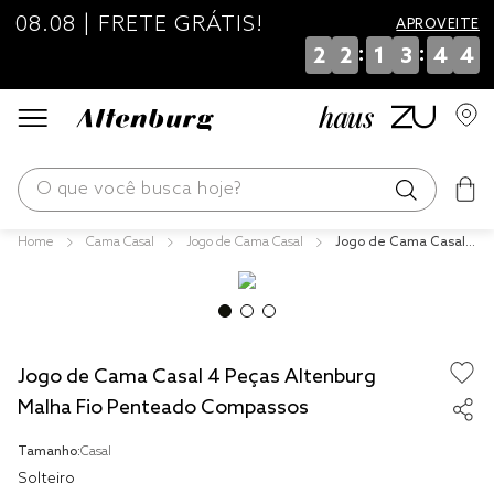
08.08 | FRETE GRÁTIS!
APROVEITE
:
:
2
2
1
3
4
4
O que você busca hoje?
Cama Casal
Jogo de Cama Casal
Jogo de Cama Casal
os mais buscados
4 Peças Altenburg Ma
lha Fio Penteado Com
blend
passos
edredom
Jogo de Cama Casal 4 Peças Altenburg
fronha
Malha Fio Penteado Compassos
jogos cama
Tamanho:
Casal
travesseiro
Solteiro