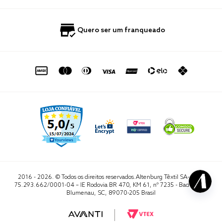
Nossas Lojas
Perguntas Frequentes
Quero Revender
Blog
Fale Conosco
Quero ser um franqueado
Política de Privacidade
Quero Importar
0800 729 1588
Quero ser um franqueado
Termo de Uso
Portal do Lojista
de seg. à sex. das 8h às 16h50
sac@altenburg.com.br
2016 - 2026. © Todos os direitos reservados.Altenburg Têxtil SA- CNPJ
75.293.662/0001-04 – IE Rodovia BR 470, KM 61, nº 7235 - Badenfurt,
Blumenau, SC, 89070-205 Brasil