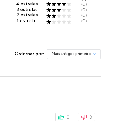
4
estrelas
0
3
estrelas
0
2
estrelas
0
1
estrela
0
Ordernar por:
Mais antigos primeiro
0
0