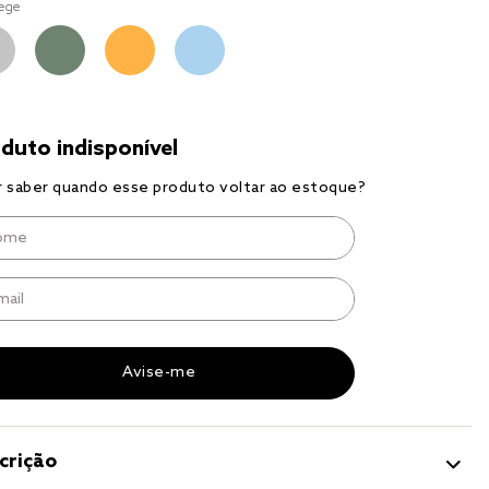
ege
r
a 
crição