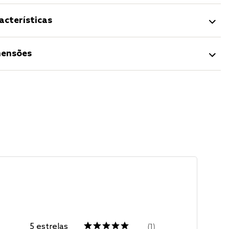
acterísticas
ensões
5
estrelas
1