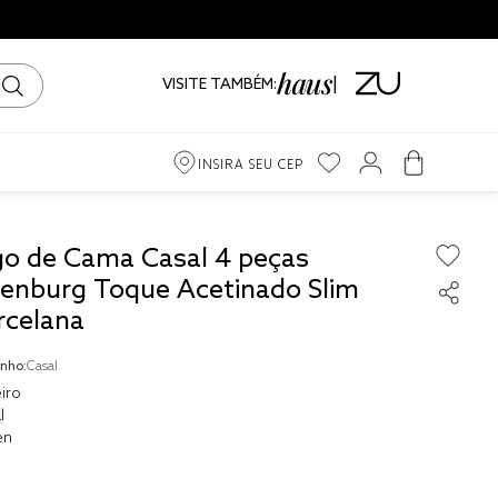
VISITE TAMBÉM:
INSIRA SEU CEP
m
go de Cama Casal 4 peças
tenburg Toque Acetinado Slim
iro
rcelana
ama
nho:
Casal
iro
l
en
to