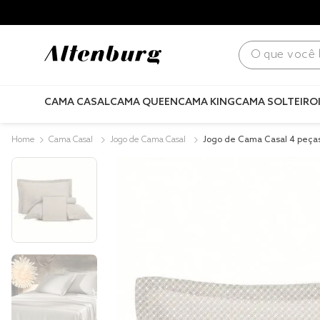
para todo Brasil! |
Consulte condições
.
O que você bus
CAMA CASAL
CAMA QUEEN
CAMA KING
CAMA SOLTEIRO
Cama Casal
Jogo de Cama Casal
Jogo de Cama Casal 4 peça
cetinado Slim Porcelana