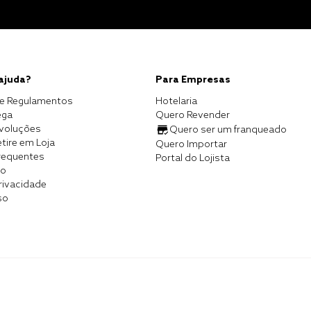
 ajuda?
Para Empresas
e Regulamentos
Hotelaria
ega
Quero Revender
evoluções
Quero ser um franqueado
tire em Loja
Quero Importar
requentes
Portal do Lojista
co
Privacidade
so