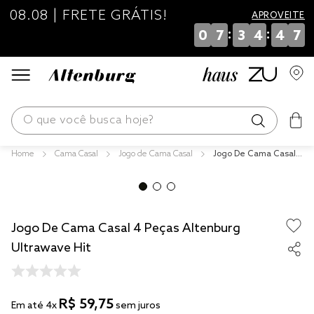
08.08 | FRETE GRÁTIS!
APROVEITE
:
:
0
7
3
4
4
7
O que você busca hoje?
Cama Casal
Jogo de Cama Casal
Jogo De Cama Casal
os mais buscados
4 Peças Altenburg Ult
rawave Hit
blend
edredom
Jogo De Cama Casal 4 Peças Altenburg
fronha
Ultrawave Hit
jogos cama
travesseiro
R$
59
,
75
Em até
4
x
sem juros