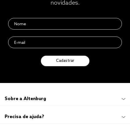
novidades.
Cadastrar
Sobre a Altenburg
Institucional
Precisa de ajuda?
Quem Somos
100 anos de história