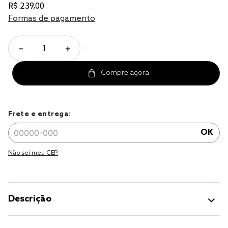
tencel
R$
239
,
00
Formas de pagamento
solteiro king
cobre leito
－
＋
jogo cama
jogo cama casal
Frete e entrega:
OK
Não sei meu CEP.
Descrição