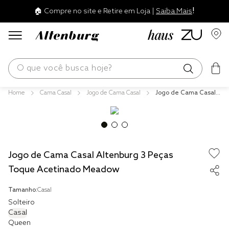
!
🏠 Compre no site e Retire em Loja |
Saiba Mais
O que você busca hoje?
Cama Casal
Jogo de Cama Casal
Jogo de Cama Casal
os mais buscados
Altenburg 3 Peças To
que Acetinado Meado
blend
w
edredom
Jogo de Cama Casal Altenburg 3 Peças
fronha
Toque Acetinado Meadow
jogos cama
Tamanho:
Casal
travesseiro
Solteiro
solteiro king
Casal
Queen
tencel