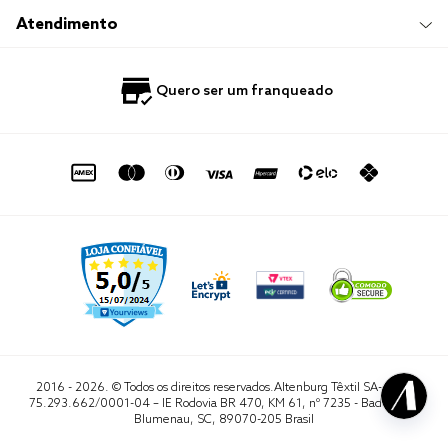
Trabalhe Conosco
Compre e Retire em Loja
Hotelaria
Atendimento
Nossas Lojas
Perguntas Frequentes
Quero Revender
Blog
Fale Conosco
Quero ser um franqueado
Política de Privacidade
Quero Importar
0800 729 1588
Quero ser um franqueado
Termo de Uso
Portal do Lojista
de seg. à sex. das 8h às 16h50
sac@altenburg.com.br
2016 - 2026. © Todos os direitos reservados.Altenburg Têxtil SA- CNPJ
75.293.662/0001-04 – IE Rodovia BR 470, KM 61, nº 7235 - Badenfurt,
Blumenau, SC, 89070-205 Brasil