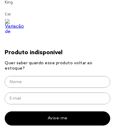
King
cobre leito
Cor:
cobertor
jogo cama casal