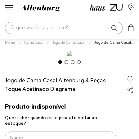
O que você busca hoje?
Cama Casal
Jogo de Cama Casal
Jogo de Cama Casal
os mais buscados
Altenburg 4 Peças To
que Acetinado Diagra
blend
ma
fronha
Jogo de Cama Casal Altenburg 4 Peças
edredom
Toque Acetinado Diagrama
jogos cama
travesseiro
tencel
solteiro king
cobre leito