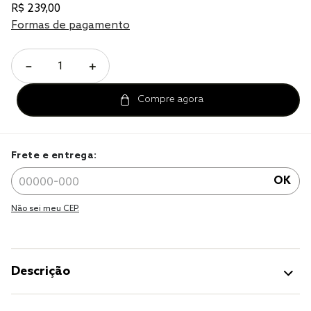
R$
239
,
00
Formas de pagamento
－
＋
Frete e entrega:
OK
Não sei meu CEP.
Descrição