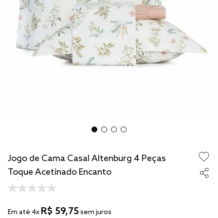
solteiro king
tencel
cobre leito
cobertor
jogo cama casal
Jogo de Cama Casal Altenburg 4 Peças
Toque Acetinado Encanto
R$
59
,
75
Em até
4
x
sem juros