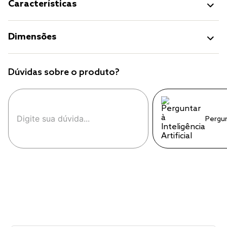
Características
Dimensões
Dúvidas sobre o produto?
Pergu