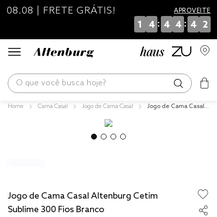
08.08 | FRETE GRÁTIS!
APROVEITE
:
:
1
4
4
4
4
2
O que você busca hoje?
Cama Casal
Jogo de Cama Casal
Jogo de Cama Casal
os mais buscados
Altenburg Cetim Subli
me 300 Fios Branco
blend
edredom
fronha
jogos cama
Jogo de Cama Casal Altenburg Cetim
travesseiro
Sublime 300 Fios Branco