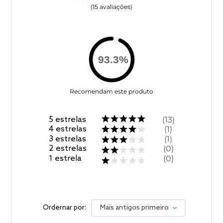
15
avaliações
93.3
%
Recomendam este produto
5
estrelas
13
4
estrelas
1
3
estrelas
1
2
estrelas
0
1
estrela
0
Ordernar por:
Mais antigos primeiro