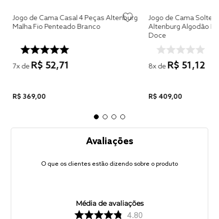
g
Jogo de Cama Casal 4 Peças Altenburg
Jogo de Cama Solteir
Malha Fio Penteado Branco
Altenburg Algodão Lu
Doce
R$
52
,
71
R$
51
,
12
7
x de
8
x de
R$
369
,
00
R$
409
,
00
Avaliações
O que os clientes estão dizendo sobre o produto
Média de avaliações
4.80