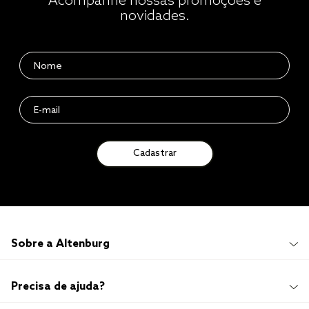
Acompanhe nossas promoções e
novidades.
Cadastrar
Sobre a Altenburg
Institucional
Precisa de ajuda?
Quem Somos