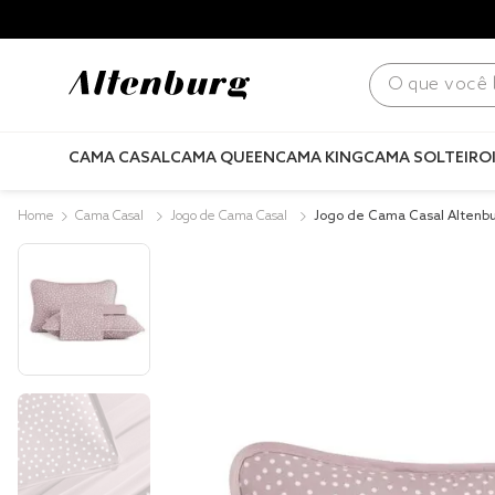
para todo Brasil! |
Consulte condições
.
O que você bus
CAMA CASAL
CAMA QUEEN
CAMA KING
CAMA SOLTEIRO
Cama Casal
Jogo de Cama Casal
Jogo de Cama Casal Altenbu
do Bits Rosa