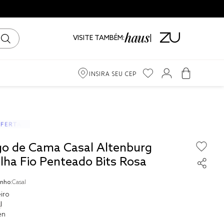
VISITE TAMBÉM:
INSIRA SEU CEP
m
ama
go de Cama Casal Altenburg
iro
lha Fio Penteado Bits Rosa
nho:
Casal
iro
l
to
en