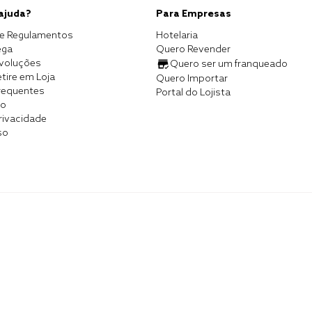
 ajuda?
Para Empresas
e Regulamentos
Hotelaria
ega
Quero Revender
evoluções
Quero ser um franqueado
tire em Loja
Quero Importar
requentes
Portal do Lojista
co
Privacidade
so