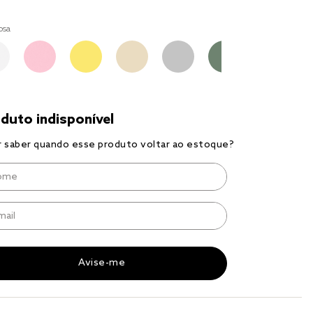
r
osa
a 