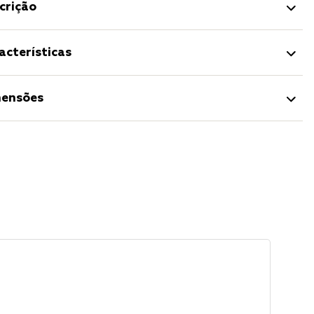
crição
acterísticas
ensões