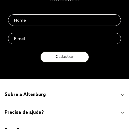
Cadastrar
Sobre a Altenburg
Institucional
Precisa de ajuda?
Quem Somos
100 anos de história
Imprensa
Promoções e Regulamentos