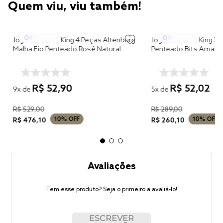
Quem viu, viu também!
Jogo de Cama King 4 Peças Altenburg
Jogo de Cama King 3 
Malha Fio Penteado Rosê Natural
Penteado Bits Amare
R$
52
,
90
R$
52
,
02
9
x de
5
x de
R$
529
,
00
R$
289
,
00
10%
OFF
10%
OFF
R$
476
,
10
R$
260
,
10
Avaliações
Tem esse produto? Seja o primeiro a avaliá-lo!
ESCREVER