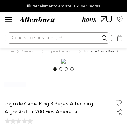
🛍️ Parcelamento em até 10x!
Ver Regras
O que você busca hoje?
Cama King
Jogo de Cama King
Jogo de Cama King 3 P
os mais buscados
eças Altenburg Algodã
o Lux 200 Fios Amorata
blend
edredom
fronha
travesseiro
Jogo de Cama King 3 Peças Altenburg
jogos cama
Algodão Lux 200 Fios Amorata
tencel
solteiro king