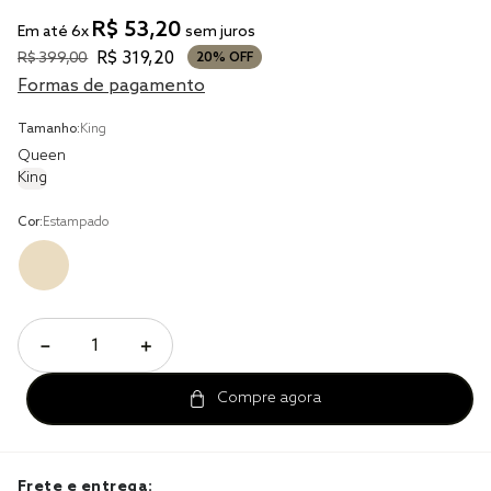
R$
53
,
20
Em até
6
x
sem juros
cobre leito
R$
319
,
20
R$
399
,
00
20%
OFF
cobertor
Formas de pagamento
jogo cama casal
Tamanho:
King
Queen
King
Cor:
Estampado
－
＋
Frete e entrega: