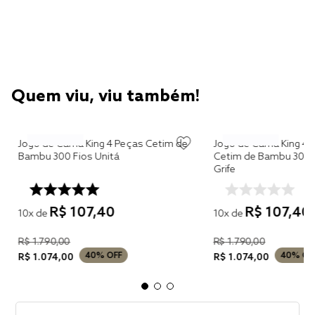
Quem viu, viu também!
Jogo de Cama King 4 Peças Cetim de
Jogo de Cama King 4 
Bambu 300 Fios Unitá
Cetim de Bambu 300 F
Grife
R$
107
,
40
R$
107
,
40
10
x de
10
x de
R$
1
.
790
,
00
R$
1
.
790
,
00
40%
OFF
40%
OF
R$
1
.
074
,
00
R$
1
.
074
,
00