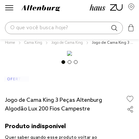
O que você busca hoje?
Cama King
Jogo de Cama King
Jogo de Cama King 3 P
os mais buscados
eças Altenburg Algodã
o Lux 200 Fios Campes
blend
tre
fronha
edredom
jogos cama
Jogo de Cama King 3 Peças Altenburg
travesseiro
Algodão Lux 200 Fios Campestre
tencel
solteiro king
cobre leito