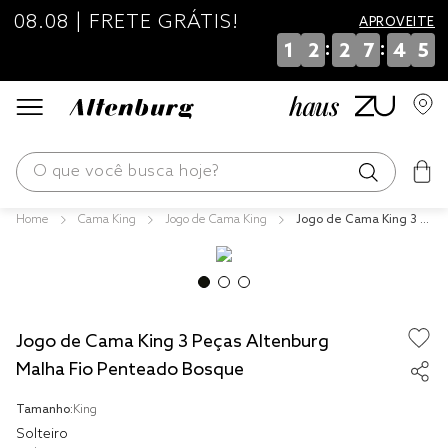
08.08 | FRETE GRÁTIS!
APROVEITE
:
:
1
2
2
7
4
5
O que você busca hoje?
Cama King
Jogo de Cama King
Jogo de Cama King 3 P
os mais buscados
eças Altenburg Malha F
io Penteado Bosque
blend
edredom
Jogo de Cama King 3 Peças Altenburg
fronha
Malha Fio Penteado Bosque
jogos cama
Tamanho:
King
travesseiro
Solteiro