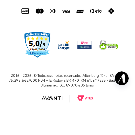
de seg. à sex. das 8h às 16h50
sac@altenburg.com.br
2016 - 2026. © Todos os direitos reservados.Altenburg Têxtil SA- CNPJ
75.293.662/0001-04 – IE Rodovia BR 470, KM 61, nº 7235 - Badenfurt,
Blumenau, SC, 89070-205 Brasil
RA 1000