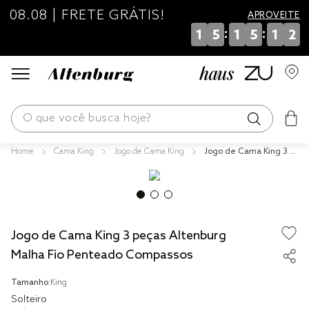
08.08 | FRETE GRÁTIS!
APROVEITE
:
:
1
5
1
5
1
2
O que você busca hoje?
Cama King
Jogo de Cama King
Jogo de Cama King 3 p
os mais buscados
eças Altenburg Malha F
io Penteado Compasso
blend
s
edredom
Jogo de Cama King 3 peças Altenburg
fronha
Malha Fio Penteado Compassos
jogos cama
Tamanho:
King
travesseiro
Solteiro