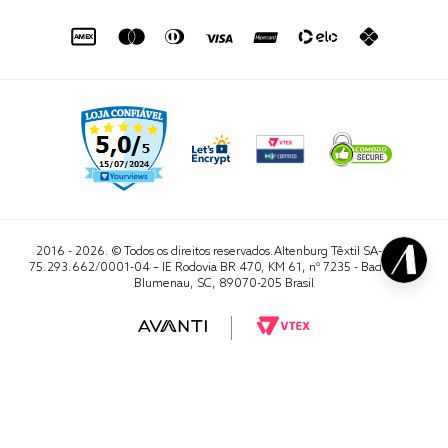
de seg. à sex. das 8h às 16h50
sac@altenburg.com.br
2016 - 2026. © Todos os direitos reservados.Altenburg Têxtil SA- CNPJ
75.293.662/0001-04 – IE Rodovia BR 470, KM 61, nº 7235 - Badenfurt,
Blumenau, SC, 89070-205 Brasil
RA 1000