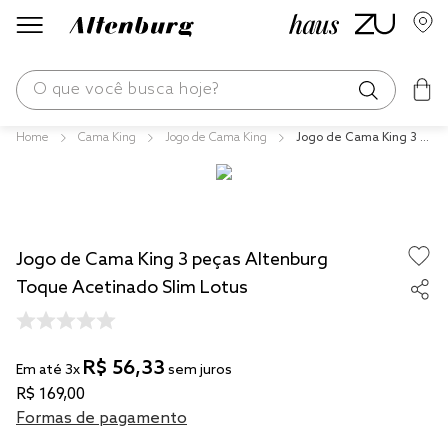
O que você busca hoje?
Cama King
Jogo de Cama King
Jogo de Cama King 3 p
os mais buscados
eças Altenburg Toque
Acetinado Slim Lotus
blend
edredom
Jogo de Cama King 3 peças Altenburg
fronha
Toque Acetinado Slim Lotus
jogos cama
travesseiro
R$
56
,
33
solteiro king
Em até
3
x
sem juros
R$
169
,
00
cobre leito
Formas de pagamento
tencel