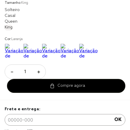
Tamanho:
King
jogo cama
Solteiro
Casal
jogo cama casal
Queen
King
Cor:
Laranja
－
＋
Frete e entrega:
OK