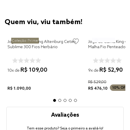
Quem viu, viu também!
Jogo de Cama King Altenburg Cetim
Jogo de Cama King 4 
Sublime 300 Fios Herbário
Malha Fio Penteado R
R$
109
,
00
R$
52
,
90
10
x de
9
x de
R$
529
,
00
10%
OFF
R$
1
.
090
,
00
R$
476
,
10
Avaliações
Tem esse produto? Seja o primeiro a avaliá-lo!