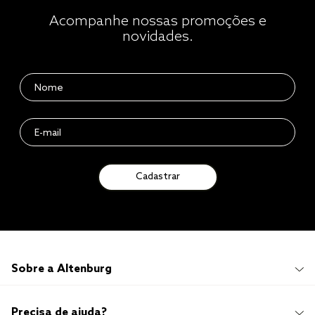
Acompanhe nossas promoções e
novidades.
Cadastrar
Sobre a Altenburg
Institucional
Precisa de ajuda?