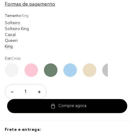
Formas de pagamento
cobre leito
Tamanho:
King
cobertor
Solteiro
Solteiro King
jogo cama casal
Casal
Queen
King
Cor:
Cinza
－
＋
Frete e entrega: