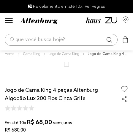
🛍️ Parcelamento em até 10x!
Ver Regras
O que você busca hoje?
Cama King
Jogo de Cama King
Jogo de Cama King 4 p
os mais buscados
eças Altenburg Algodã
o Lux 200 Fios Cinza Gri
blend
fe
edredom
Jogo de Cama King 4 peças Altenburg
fronha
Algodão Lux 200 Fios Cinza Grife
jogos cama
travesseiro
R$
68
,
00
solteiro king
Em até
10
x
sem juros
R$
680
,
00
tencel