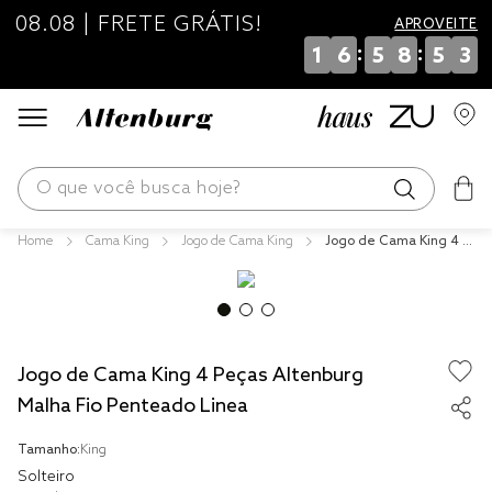
08.08 | FRETE GRÁTIS!
APROVEITE
:
:
1
6
5
8
5
2
O que você busca hoje?
Cama King
Jogo de Cama King
Jogo de Cama King 4 P
os mais buscados
eças Altenburg Malha F
io Penteado Linea
blend
edredom
Jogo de Cama King 4 Peças Altenburg
fronha
Malha Fio Penteado Linea
jogos cama
Tamanho:
King
travesseiro
Solteiro