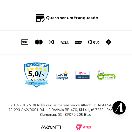
Nossas Lojas
Perguntas Frequentes
Quero Revender
Blog
Fale Conosco
Quero ser um franqueado
Política de Privacidade
Quero Importar
0800 729 1588
Quero ser um franqueado
Termo de Uso
Portal do Lojista
de seg. à sex. das 8h às 16h50
sac@altenburg.com.br
2016 - 2026. © Todos os direitos reservados.Altenburg Têxtil SA- CNPJ
75.293.662/0001-04 – IE Rodovia BR 470, KM 61, nº 7235 - Badenfurt,
Blumenau, SC, 89070-205 Brasil