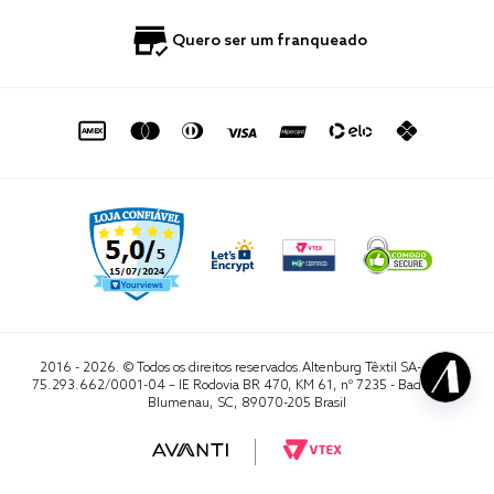
Blog
Fale Conosco
Quero ser um franqueado
Política de Privacidade
Quero Importar
0800 729 1588
Quero ser um franqueado
Termo de Uso
Portal do Lojista
de seg. à sex. das 8h às 16h50
sac@altenburg.com.br
2016 - 2026. © Todos os direitos reservados.Altenburg Têxtil SA- CNPJ
75.293.662/0001-04 – IE Rodovia BR 470, KM 61, nº 7235 - Badenfurt,
Blumenau, SC, 89070-205 Brasil