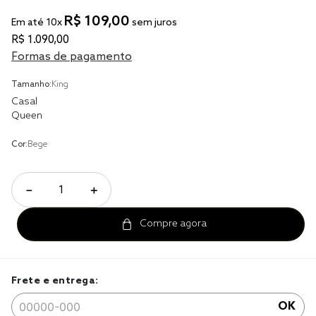
R$
109
,
00
Em até
10
x
sem juros
cobre leito
R$
1
.
090
,
00
cobertor
Formas de pagamento
jogo cama casal
Tamanho:
King
Casal
Queen
Cor:
Bege
－
＋
Frete e entrega:
OK