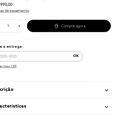
.
990
,
00
as de pagamento
＋
e e entrega:
OK
ei meu CEP.
crição
acterísticas