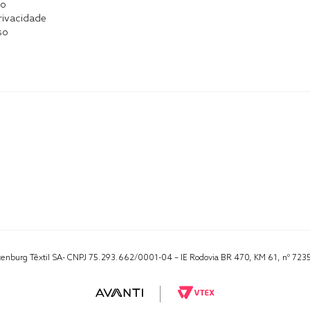
co
Privacidade
so
Altenburg Têxtil SA- CNPJ 75.293.662/0001-04 – IE Rodovia BR 470, KM 61, nº 723