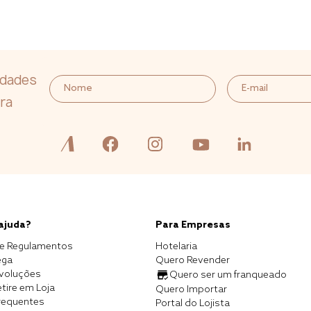
idades
ra
 ajuda?
Para Empresas
e Regulamentos
Hotelaria
ega
Quero Revender
evoluções
Quero ser um franqueado
tire em Loja
Quero Importar
requentes
Portal do Lojista