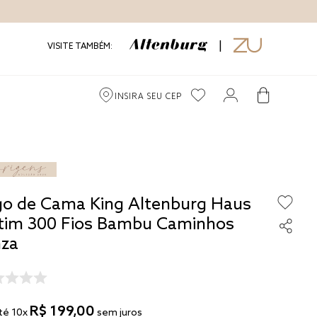
VISITE TAMBÉM:
INSIRA SEU CEP
go de Cama King Altenburg Haus
tim 300 Fios Bambu Caminhos
nza
R$
199
,
00
té
10
x
sem juros