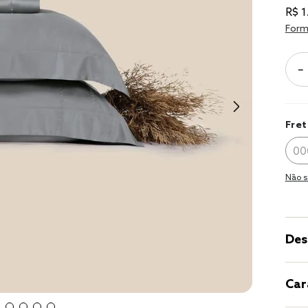
9
º
cobertor
R$
1
10
º
jogo cama 
Form
casal
－
Fret
Não s
Des
Car