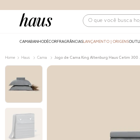
O que você busca hoje?
CAMA
BANHO
DÉCOR
FRAGRÂNCIAS
LANÇAMENTO | ORIGENS
OUTL
Haus
Cama
Jogo de Cama King Altenburg Haus Cetim 300 
ios Bambu Caminhos Cinza