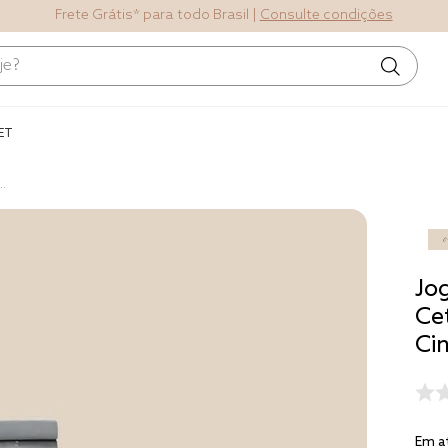
Frete Grátis* para todo Brasil |
Consulte condições
Termos mais
buscados
ET
1
º
blend
F
2
º
edredom
3
º
fronha
4
º
jogos cama
Jo
5
º
travesseiro
Ce
Ci
6
º
tencel
7
º
solteiro 
king
8
º
cobre leito
Em a