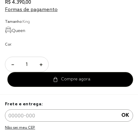
R$
4
.
390
,
00
cobre leito
Formas de pagamento
cobertor
Tamanho:
King
jogo cama casal
Queen
Cor:
－
＋
Frete e entrega:
OK
Não sei meu CEP.