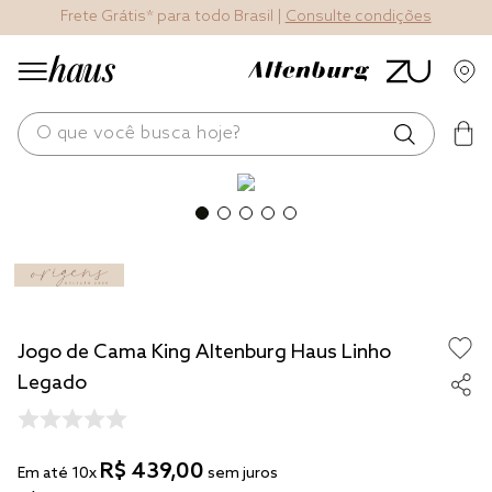
Frete Grátis* para todo Brasil |
Consulte condições
O que você busca hoje?
os mais buscados
blend
edredom
fronha
Jogo de Cama King Altenburg Haus Linho
jogos cama
Legado
travesseiro
solteiro king
R$
439
,
00
Em até
10
x
sem juros
tencel