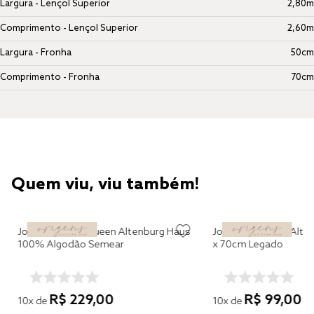
Largura - Lençol Superior
2,80m
Comprimento - Lençol Superior
2,60m
Largura - Fronha
50cm
Comprimento - Fronha
70cm
Quem viu, viu também!
Jogo de Cama Queen Altenburg Haus
Jogo de Fronhas Alt
100% Algodão Semear
x 70cm Legado
R$
229
,
00
R$
99
,
00
10
x de
10
x de