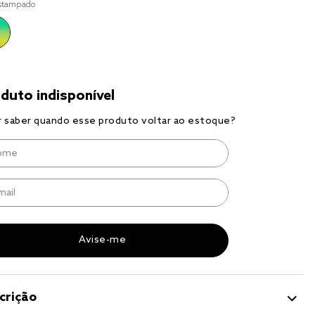
stampado
a 
crição