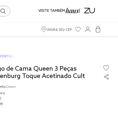
VISITE TAMBÉM:
INSIRA SEU CEP
m
ama
go de Cama Queen 3 Peças
iro
tenburg Toque Acetinado Cult
nho:
Queen
iro
l
to
en
ma