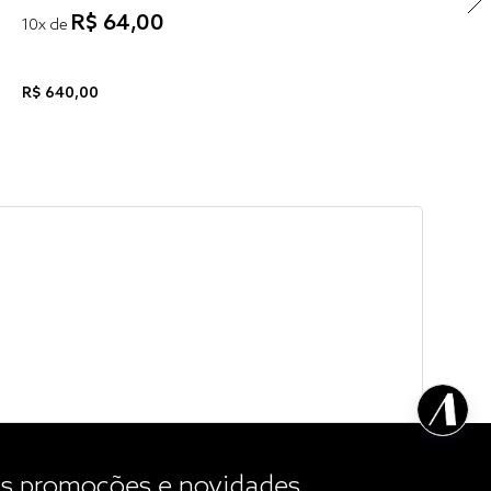
R$
64
,
00
10
x de
R$
640
,
00
 promoções e novidades.