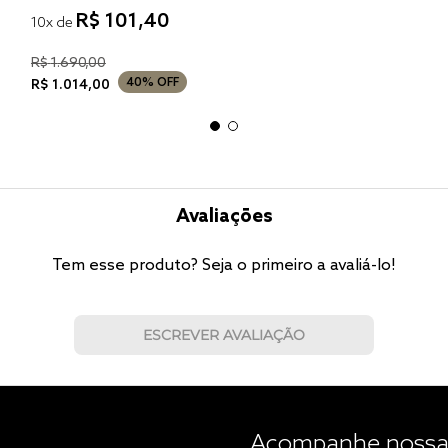
R$
101
,
40
10
x de
R$
1
.
690
,
00
40%
OFF
R$
1
.
014
,
00
Avaliações
Tem esse produto? Seja o primeiro a avaliá-lo!
ESCREVER AVALIAÇÃO
Acompanhe nossas