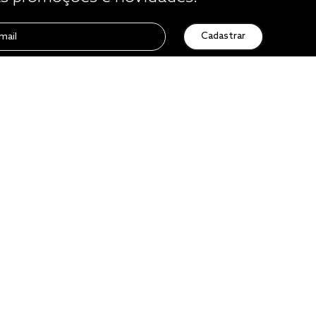
Cadastrar
Atendimento
0800 729 1588
de seg. à sex. das 8h às 16h50
sac@altenburg.com.br
Quero ser um franqueado