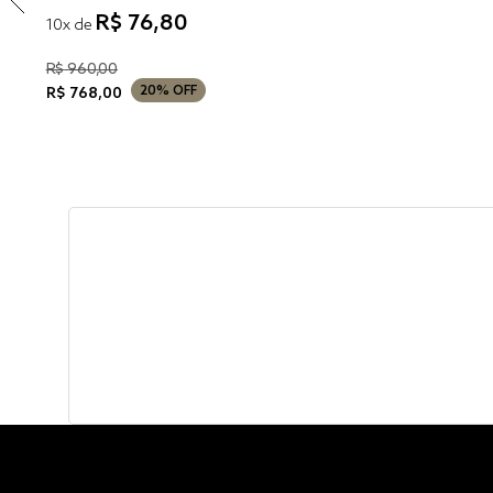
R$
76
,
80
10
x de
R$
960
,
00
20%
OFF
R$
768
,
00