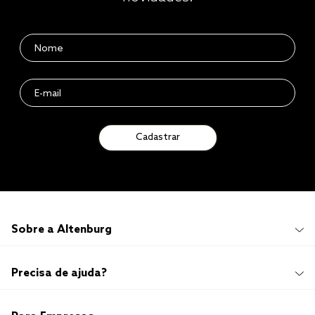
Cadastrar
Sobre a Altenburg
Institucional
Precisa de ajuda?
Quem Somos
100 anos de história
Imprensa
Promoções e Regulamentos