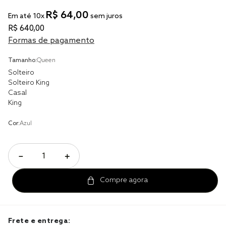
R$
64
,
00
Em até
10
x
sem juros
cobre leito
R$
640
,
00
cobertor
Formas de pagamento
jogo cama casal
Tamanho:
Queen
Solteiro
Solteiro King
Casal
King
Cor:
Azul
－
＋
Frete e entrega: