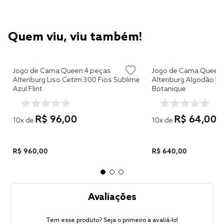
Quem viu, viu também!
Jogo de Cama Queen 4 peças
Jogo de Cama Queen 
m
Altenburg Liso Cetim 300 Fios Sublime
Altenburg Algodão Lu
Azul Flint
Botanique
R$
96
,
00
R$
64
,
00
10
x de
10
x de
R$
960
,
00
R$
640
,
00
Avaliações
Tem esse produto? Seja o primeiro a avaliá-lo!