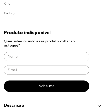
King
cobre leito
Cor:
Bege
tencel
jogo cama casal
Descrição