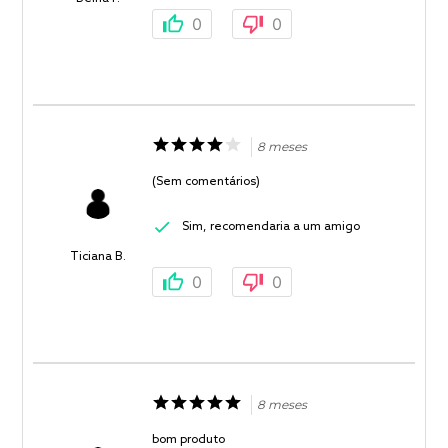
0
0
8 meses
(Sem comentários)
Sim, recomendaria a um amigo
Ticiana B.
0
0
8 meses
bom produto