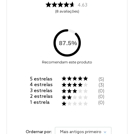
4.63
8
avaliações
87.5
%
Recomendam este produto
5
estrelas
5
4
estrelas
3
3
estrelas
0
2
estrelas
0
1
estrela
0
Ordernar por:
Mais antigos primeiro