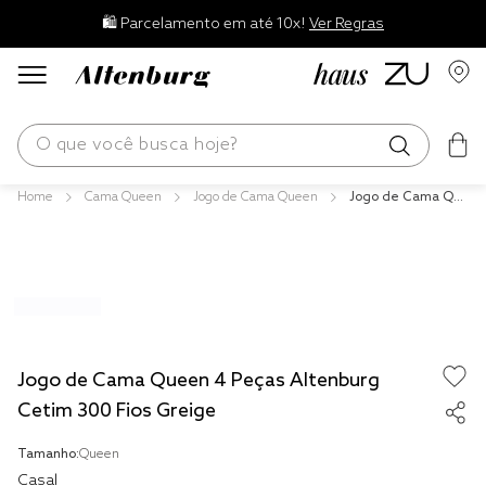
🛍️ Parcelamento em até 10x!
Ver Regras
O que você busca hoje?
Cama Queen
Jogo de Cama Queen
Jogo de Cama Qu
os mais buscados
een 4 Peças Alten
burg Cetim 300 Fi
blend
os Greige
fronha
edredom
jogos cama
Jogo de Cama Queen 4 Peças Altenburg
travesseiro
Cetim 300 Fios Greige
solteiro king
Tamanho:
Queen
Casal
jogo cama