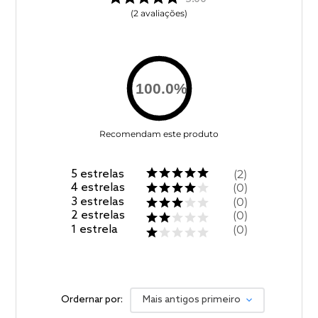
2
avaliações
100.0
%
Recomendam este produto
5
estrelas
2
4
estrelas
0
3
estrelas
0
2
estrelas
0
1
estrela
0
Ordernar por:
Mais antigos primeiro