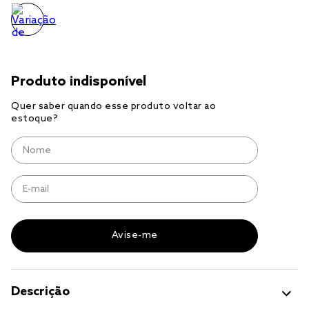
jogo cama
jogo cama casal
Descrição