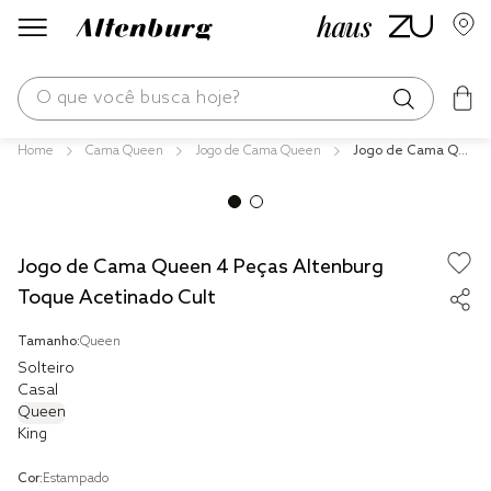
O que você busca hoje?
Cama Queen
Jogo de Cama Queen
Jogo de Cama Qu
os mais buscados
een 4 Peças Alten
burg Toque Acetin
blend
ado Cult
fronha
Jogo de Cama Queen 4 Peças Altenburg
edredom
Toque Acetinado Cult
jogos cama
Tamanho:
Queen
travesseiro
Solteiro
Casal
tencel
Queen
King
solteiro king
Cor:
Estampado
cobre leito