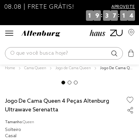
08.08 | FRETE GRÁTIS!
APROVEITE
:
:
1
9
3
7
1
4
O que você busca hoje?
Cama Queen
Jogo de Cama Queen
Jogo De Cama Qu
os mais buscados
een 4 Peças Alten
burg Ultrawave Se
blend
renatta
edredom
Jogo De Cama Queen 4 Peças Altenburg
fronha
Ultrawave Serenatta
jogos cama
Tamanho:
Queen
travesseiro
Solteiro
Casal