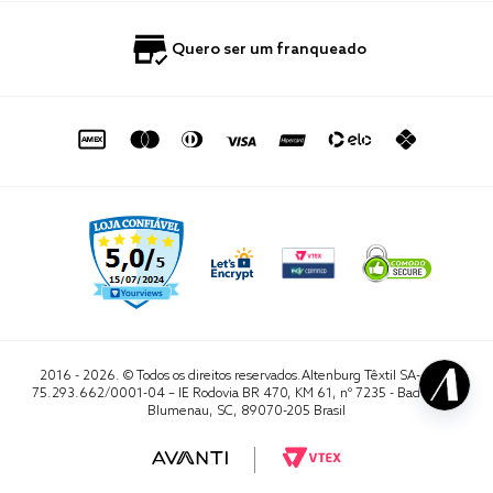
Blog
Fale Conosco
Quero ser um franqueado
Política de Privacidade
Quero Importar
0800 729 1588
Quero ser um franqueado
Termo de Uso
Portal do Lojista
de seg. à sex. das 8h às 16h50
sac@altenburg.com.br
2016 - 2026. © Todos os direitos reservados.Altenburg Têxtil SA- CNPJ
75.293.662/0001-04 – IE Rodovia BR 470, KM 61, nº 7235 - Badenfurt,
Blumenau, SC, 89070-205 Brasil