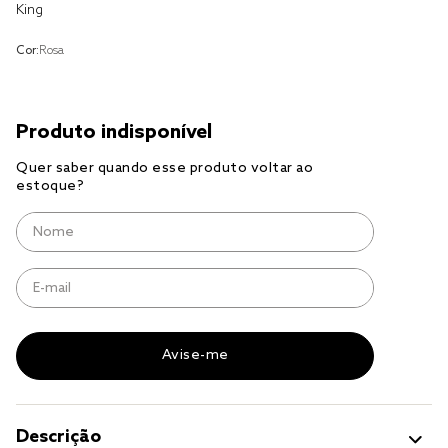
solteiro king
King
tencel
Cor:
Rosa
cobre leito
cobertor
jogo cama casal
Descrição