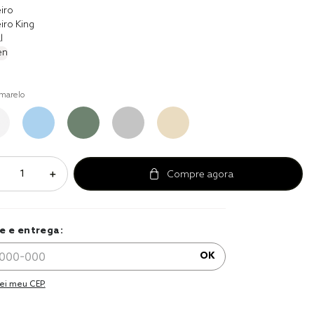
a 
iro
iro King
l
en
marelo
＋
e e entrega:
OK
ei meu CEP.