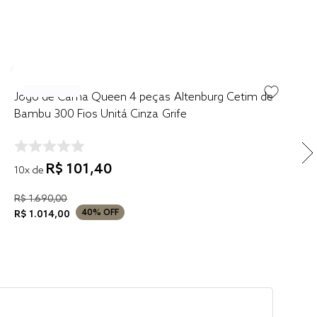
Jogo de Cama Queen 4 peças Altenburg Cetim de
Bambu 300 Fios Unitá Cinza Grife
R$
101
,
40
10
x de
R$
1
.
690
,
00
40%
OFF
R$
1
.
014
,
00