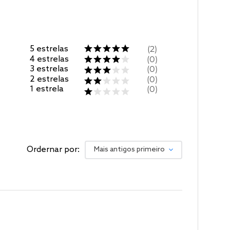
5
estrelas
2
4
estrelas
0
3
estrelas
0
2
estrelas
0
1
estrela
0
Ordernar por:
Mais antigos primeiro