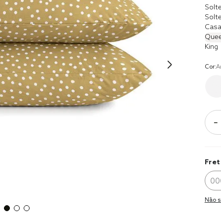
10
º
jogo cam
Solte
casal
Solte
Casa
Que
King
Cor:
A
－
Fret
Não s