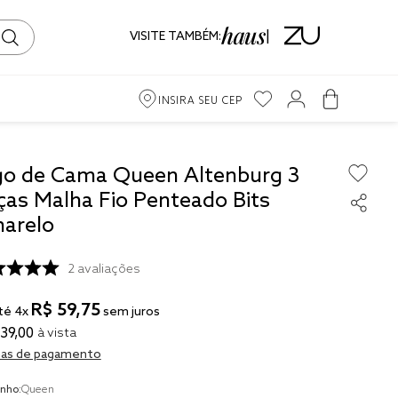
VISITE TAMBÉM:
INSIRA SEU CEP
go de Cama Queen Altenburg 3
ças Malha Fio Penteado Bits
ama
arelo
iro
2
avaliações
R$
59
,
75
té
4
x
sem juros
39
,
00
à vista
to
as de pagamento
ma
nho:
Queen