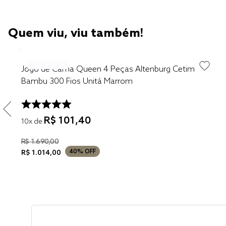
Quem viu, viu também!
Jogo de Cama Queen 4 Peças Altenburg Cetim
Bambu 300 Fios Unitá Marrom
R$
101
,
40
10
x de
R$
1
.
690
,
00
40%
OFF
R$
1
.
014
,
00