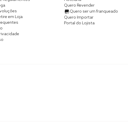
ega
Quero Revender
evoluções
Quero ser um franqueado
tire em Loja
Quero Importar
requentes
Portal do Lojista
co
Privacidade
so