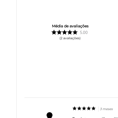
Média de avaliações
5.00
2
avaliações
3 meses