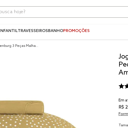
ca hoje?
Termos mais
buscados
INFANTIL
TRAVESSEIROS
BANHO
PROMOÇÕES
1
º
blend
enburg 3 Peças Malha
2
º
fronha
lo
Jo
3
º
edredom
Pe
4
º
jogos c
Am
5
º
travesse
6
º
tencel
Em a
7
º
solteiro 
king
R$
2
8
º
cobre lei
Form
9
º
jogo ca
Tama