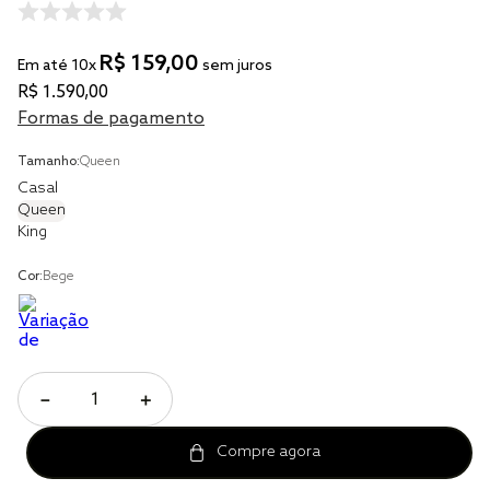
cobre leito
R$
159
,
00
Em até
10
x
sem juros
cobertor
R$
1
.
590
,
00
jogo cama casal
Formas de pagamento
Tamanho:
Queen
Casal
Queen
King
Cor:
Bege
－
＋