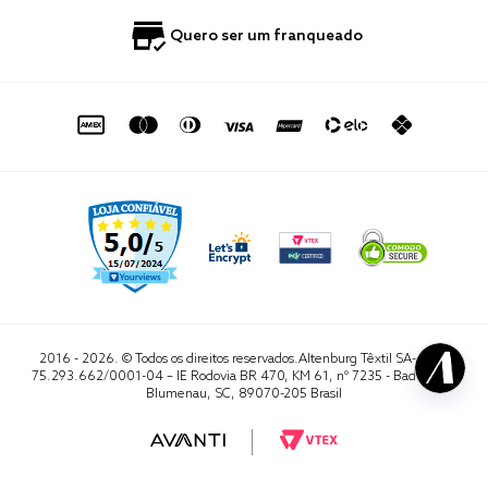
Quero ser um franqueado
Política de Privacidade
Quero Importar
0800 729 1588
Quero ser um franqueado
Termo de Uso
Portal do Lojista
de seg. à sex. das 8h às 16h50
sac@altenburg.com.br
2016 - 2026. © Todos os direitos reservados.Altenburg Têxtil SA- CNPJ
75.293.662/0001-04 – IE Rodovia BR 470, KM 61, nº 7235 - Badenfurt,
Blumenau, SC, 89070-205 Brasil