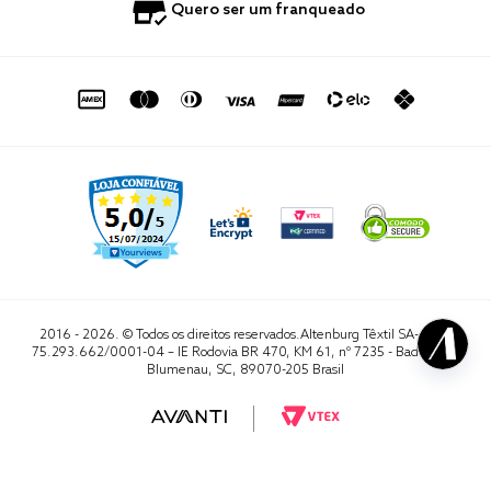
0800 729 1588
Quero ser um franqueado
Termo de Uso
Portal do Lojista
de seg. à sex. das 8h às 16h50
sac@altenburg.com.br
2016 - 2026. © Todos os direitos reservados.Altenburg Têxtil SA- CNPJ
75.293.662/0001-04 – IE Rodovia BR 470, KM 61, nº 7235 - Badenfurt,
Blumenau, SC, 89070-205 Brasil