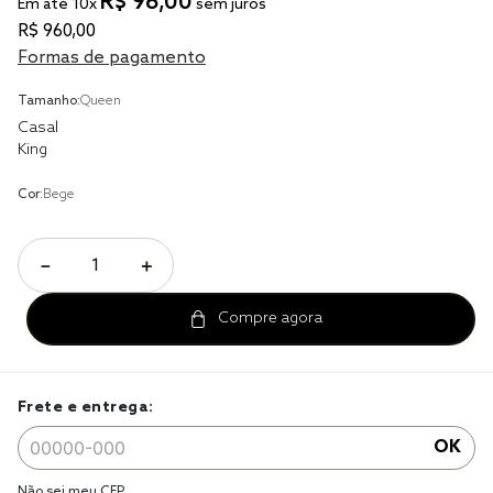
R$
96
,
00
tencel
Em até
10
x
sem juros
R$
960
,
00
solteiro king
Formas de pagamento
cobre leito
Tamanho:
Queen
jogo cama
Casal
King
jogo cama casal
Cor:
Bege
－
＋
Frete e entrega:
OK
Não sei meu CEP.