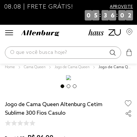
08.08 | FRETE GRÁTIS!
APROVEITE
:
:
0
5
3
6
0
2
O que você busca hoje?
Cama Queen
Jogo de Cama Queen
Jogo de Cama Qu
os mais buscados
een Altenburg Cet
im Sublime 300 Fio
blend
s Casulo
edredom
Jogo de Cama Queen Altenburg Cetim
fronha
Sublime 300 Fios Casulo
jogos cama
travesseiro