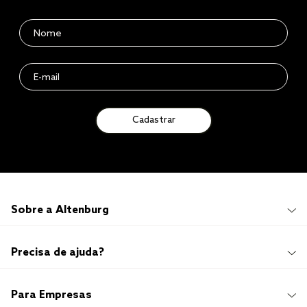
Cadastrar
Sobre a Altenburg
Institucional
Precisa de ajuda?
Quem Somos
100 anos de história
Imprensa
Promoções e Regulamentos
Para Empresas
Sustentabilidade
Frete e Entrega