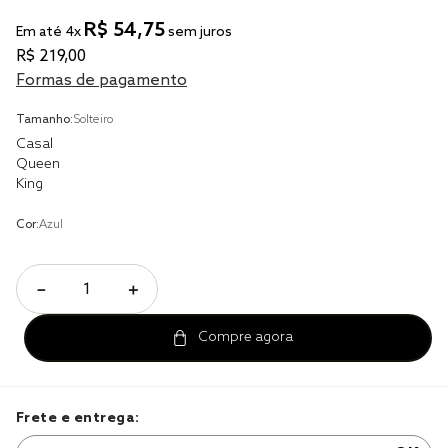
R$
54
,
75
Em até
4
x
sem juros
cobre leito
R$
219
,
00
cobertor
Formas de pagamento
jogo cama casal
Tamanho:
Solteiro
Casal
Queen
King
Cor:
Azul
－
＋
Frete e entrega: