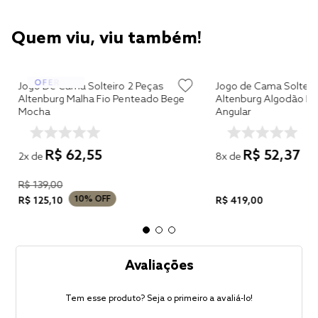
Quem viu, viu também!
Jogo De Cama Solteiro 2 Peças
Jogo de Cama Solterio
Altenburg Malha Fio Penteado Bege
Altenburg Algodão Lu
Mocha
Angular
R$
62
,
55
R$
52
,
37
2
x de
8
x de
R$
139
,
00
10%
OFF
R$
125
,
10
R$
419
,
00
Avaliações
Tem esse produto? Seja o primeiro a avaliá-lo!