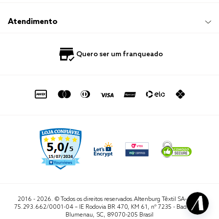
Responsabilidade Social
Trocas e Devoluções
Trabalhe Conosco
Compre e Retire em Loja
Hotelaria
Atendimento
Nossas Lojas
Perguntas Frequentes
Quero Revender
Blog
Fale Conosco
Quero ser um franqueado
Política de Privacidade
Quero Importar
0800 729 1588
Quero ser um franqueado
Termo de Uso
Portal do Lojista
de seg. à sex. das 8h às 16h50
sac@altenburg.com.br
2016 - 2026. © Todos os direitos reservados.Altenburg Têxtil SA- CNPJ
75.293.662/0001-04 – IE Rodovia BR 470, KM 61, nº 7235 - Badenfurt,
Blumenau, SC, 89070-205 Brasil