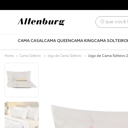
O que você bus
CAMA CASAL
CAMA QUEEN
CAMA KING
CAMA SOLTEIRO
Cama Solteiro
Jogo de Cama Solteiro
Jogo de Cama Solteiro 
ão Lux 200 Fios Campes