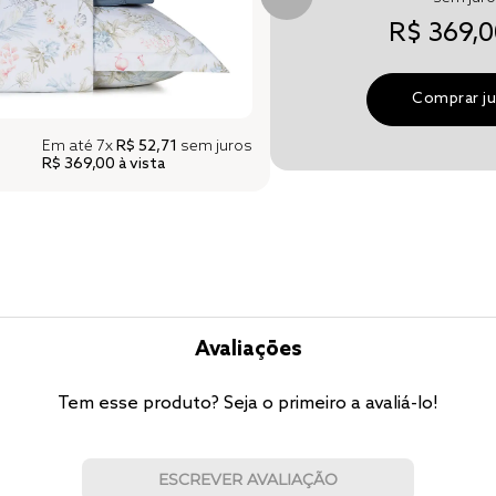
R$ 369,0
Comprar j
Em até
7x
R$ 52,71
sem juros
R$ 369,00
à vista
Avaliações
Tem esse produto? Seja o primeiro a avaliá-lo!
ESCREVER AVALIAÇÃO