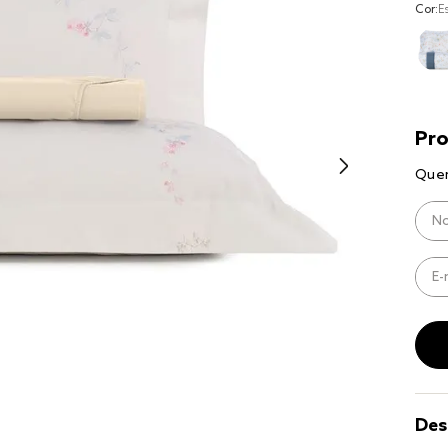
Cor:
E
9
º
coberto
10
º
jogo cam
casal
Des