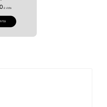
0
à vista
unto