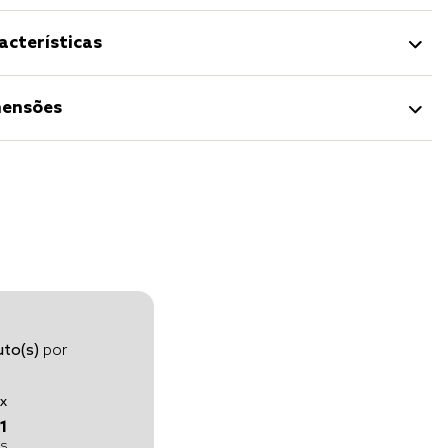
acterísticas
ensões
to(s)
por
x
1
os