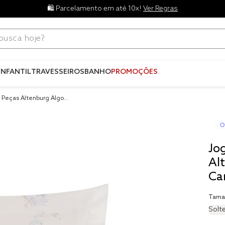
🛍️ Parcelamento em até 10x!
Ver Regras
ca hoje?
Termos mais
buscados
INFANTIL
TRAVESSEIROS
BANHO
PROMOÇÕES
1
º
blend
2 Peças Altenburg Algod
2
º
edredo
tre
3
º
fronha
4
º
jogos c
Jo
5
º
travesse
Al
Ca
6
º
tencel
7
º
solteiro 
Tama
king
Solte
8
º
cobre lei