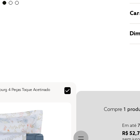
Car
Dim
burg 4 Peças Toque Acetinado
Compre
1
produ
Em até
7
R$ 52,7
sem jur