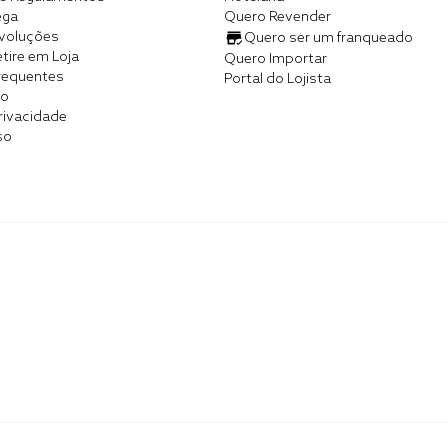
ega
Quero Revender
evoluções
Quero ser um franqueado
tire em Loja
Quero Importar
requentes
Portal do Lojista
co
Privacidade
so