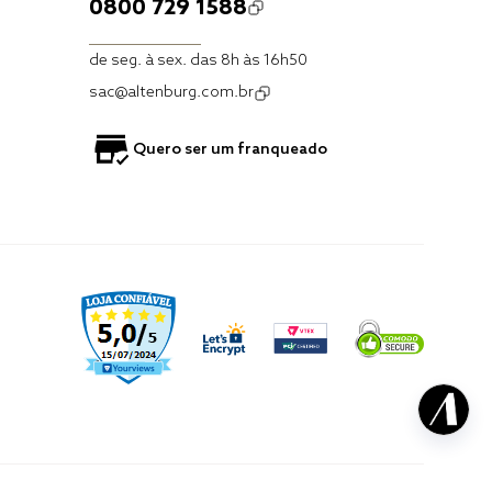
0800 729 1588
de seg. à sex. das 8h às 16h50
sac@altenburg.com.br
Quero ser um franqueado