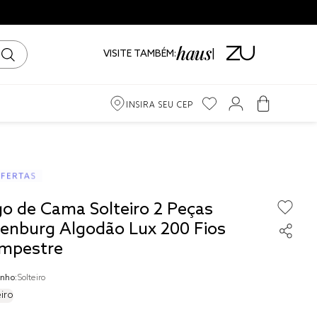
📦 Frete Grátis para todo Brasil! |
Cons
VISITE TAMBÉM:
INSIRA SEU CEP
m
ama
go de Cama Solteiro 2 Peças
iro
tenburg Algodão Lux 200 Fios
mpestre
nho:
Solteiro
iro
to