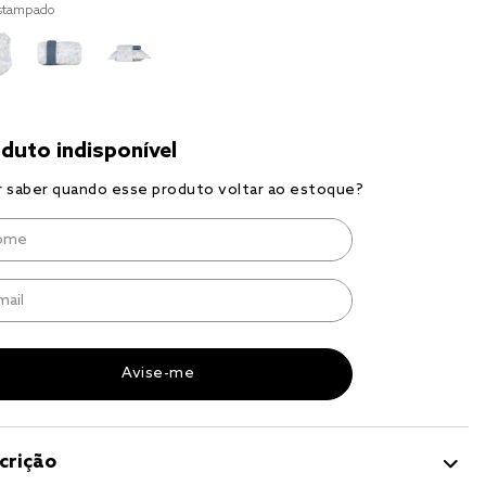
stampado
r
a 
crição