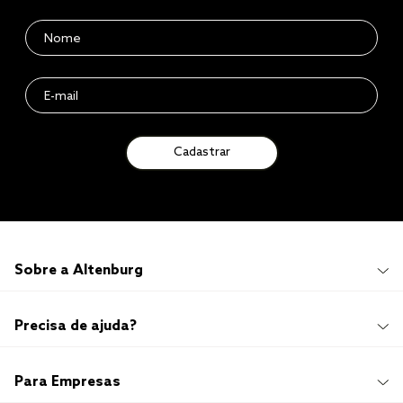
Cadastrar
Sobre a Altenburg
Institucional
Precisa de ajuda?
Quem Somos
100 anos de história
Imprensa
Promoções e Regulamentos
Para Empresas
Sustentabilidade
Frete e Entrega