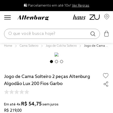
🛍️ Parcelamento em até 10x!
Ver Regras
O que você busca hoje?
Cama Solteiro
Jogo de Colcha Solteiro
Jogo de Cama S
os mais buscados
olteiro 2 peças Al
tenburg Algodão
blend
Lux 200 Fios Gar
bo
edredom
Jogo de Cama Solteiro 2 peças Altenburg
fronha
Algodão Lux 200 Fios Garbo
travesseiro
jogos cama
R$
54
,
75
tencel
Em até
4
x
sem juros
R$
219
,
00
solteiro king