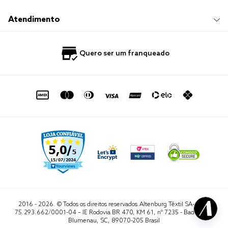
Responsabilidade Social
Trocas e Devoluções
Trabalhe Conosco
Compre e Retire em Loja
Hotelaria
Atendimento
Nossas Lojas
Perguntas Frequentes
Quero Revender
Blog
Fale Conosco
Quero ser um franqueado
Política de Privacidade
Quero Importar
0800 729 1588
Quero ser um franqueado
Termo de Uso
Portal do Lojista
de seg. à sex. das 8h às 16h50
sac@altenburg.com.br
2016 - 2026. © Todos os direitos reservados.Altenburg Têxtil SA- CNPJ
75.293.662/0001-04 – IE Rodovia BR 470, KM 61, nº 7235 - Badenfurt,
Blumenau, SC, 89070-205 Brasil