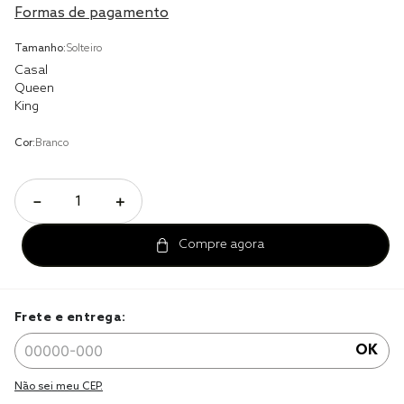
Formas de pagamento
cobre leito
Tamanho:
Solteiro
cobertor
Casal
Queen
jogo cama casal
King
Cor:
Branco
－
＋
Frete e entrega:
OK
Não sei meu CEP.