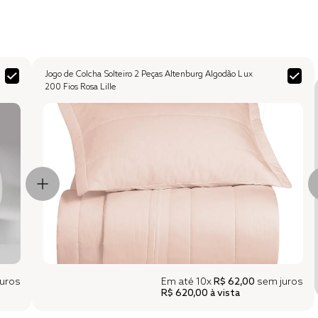
Jogo de Colcha Solteiro 2 Peças Altenburg Algodão Lux
200 Fios Rosa Lille
uros
Em até
10x
R$ 62,00
sem juros
R$ 620,00
à vista