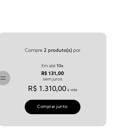
Compre
2
produto(s)
por
Em até
10
x
R$ 131,00
sem juros
R$ 1.310,00
à vista
Comprar junto