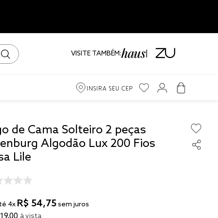
VISITE TAMBÉM:
INSIRA SEU CEP
m
go de Cama Solteiro 2 peças
tenburg Algodão Lux 200 Fios
ama
a Lile
iro
R$
54
,
75
té
4
x
sem juros
19
,
00
à vista