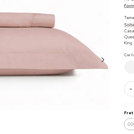
8
º
cobre lei
Form
9
º
coberto
Tama
10
º
jogo cam
Solte
casal
Casa
Que
King
Cor:
R
－
Fret