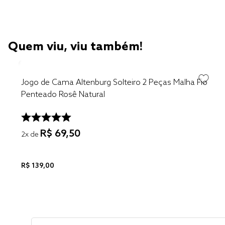
Quem viu, viu também!
Jogo de Cama Altenburg Solteiro 2 Peças Malha Fio
Penteado Rosê Natural
R$
69
,
50
2
x de
R$
139
,
00