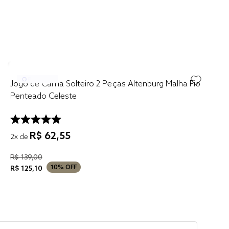
Jogo de Cama Solteiro 2 Peças Altenburg Malha Fio
Penteado Celeste
R$
62
,
55
2
x de
R$
139
,
00
10%
OFF
R$
125
,
10