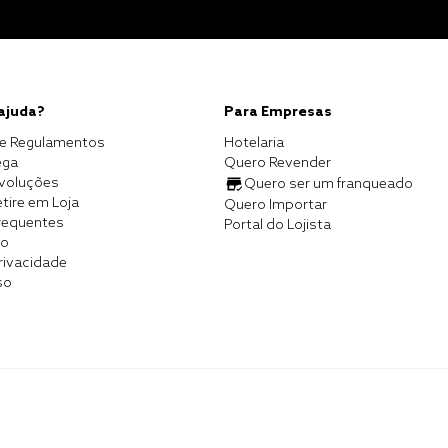
 ajuda?
Para Empresas
e Regulamentos
Hotelaria
ega
Quero Revender
evoluções
Quero ser um franqueado
tire em Loja
Quero Importar
requentes
Portal do Lojista
co
Privacidade
so