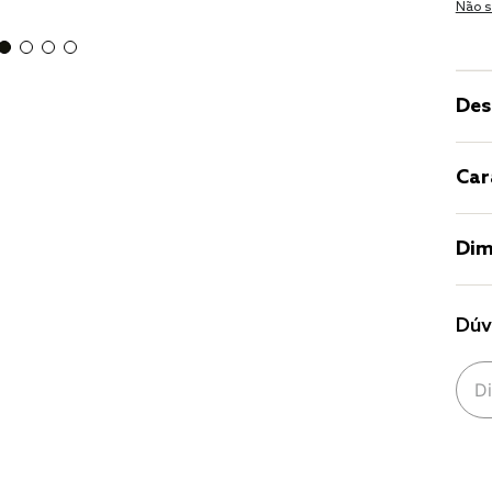
Não s
Des
Car
Dim
Dúv