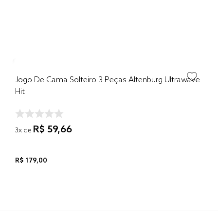
Jogo De Cama Solteiro 3 Peças Altenburg Ultrawave
Hit
R$
59
,
66
3
x de
R$
179
,
00