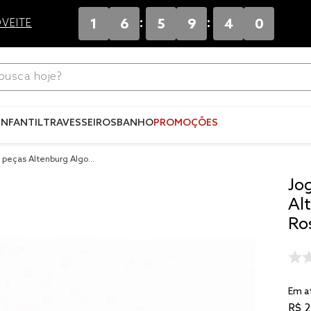
:
:
1
6
5
9
3
9
VEITE
ca hoje?
Termos mais
buscados
INFANTIL
TRAVESSEIROS
BANHO
PROMOÇÕES
1
º
blend
2 peças Altenburg Algod
2
º
edredo
e
Jo
3
º
fronha
Al
4
º
jogos c
Ros
5
º
travesse
6
º
solteiro 
king
Em a
7
º
tencel
R$
2