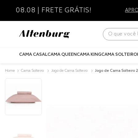
08.08 | FRETE GRÁTIS!
APRO
O que você bus
CAMA CASAL
CAMA QUEEN
CAMA KING
CAMA SOLTEIRO
Cama Solteiro
Jogo de Cama Solteiro
Jogo de Cama Solteiro 
ão Lux 200 Fios Rosa Lil