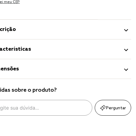
ei meu CEP.
crição
acterísticas
ensões
idas sobre o produto?
Perguntar