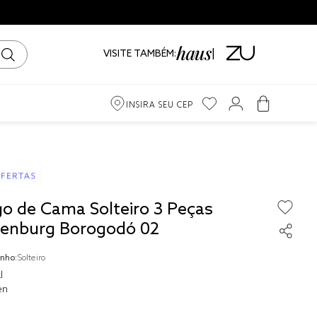
VISITE TAMBÉM:
INSIRA SEU CEP
m
iro
go de Cama Solteiro 3 Peças
ama
tenburg Borogodó 02
nho:
Solteiro
l
en
to