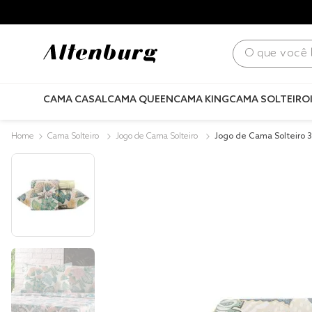
para todo Brasil! |
Consulte condições
.
O que você bus
CAMA CASAL
CAMA QUEEN
CAMA KING
CAMA SOLTEIRO
Cama Solteiro
Jogo de Cama Solteiro
Jogo de Cama Solteiro 
odó 02