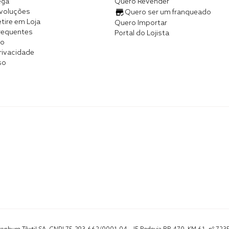
ega
Quero Revender
evoluções
Quero ser um franqueado
tire em Loja
Quero Importar
requentes
Portal do Lojista
co
Privacidade
so