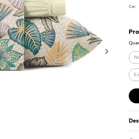
9
º
coberto
Cor:
10
º
jogo cam
casal
Des