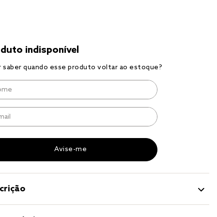
r
a 
crição