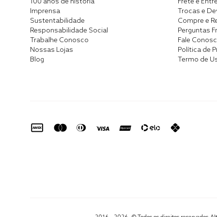
100 anos de história
Frete e Entr
Imprensa
Trocas e D
Sustentabilidade
Compre e Re
Responsabilidade Social
Perguntas F
Trabalhe Conosco
Fale Conos
Nossas Lojas
Política de 
Blog
Termo de U