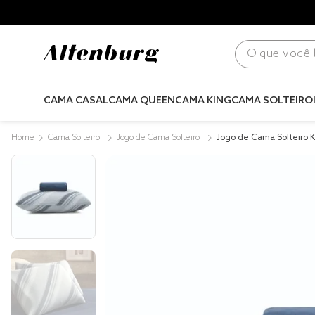
para todo Brasil! |
Consulte condições
.
O que você bus
CAMA CASAL
CAMA QUEEN
CAMA KING
CAMA SOLTEIRO
Cama Solteiro
Jogo de Cama Solteiro
Jogo de Cama Solteiro K
alha Fio Penteado Linea