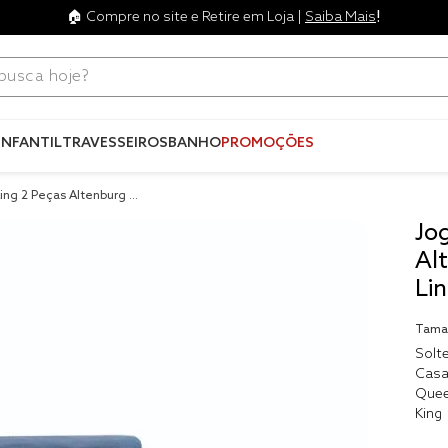
!
🏠 Compre no site e Retire em Loja |
Saiba Mais
ca hoje?
Termos mais
buscados
INFANTIL
TRAVESSEIROS
BANHO
PROMOÇÕES
1
º
blend
ing 2 Peças Altenburg M
2
º
edredo
Jo
3
º
fronha
Al
4
º
jogos c
Li
5
º
travesse
Tama
6
º
tencel
Solte
Casa
7
º
solteiro 
Que
king
King
8
º
cobre lei