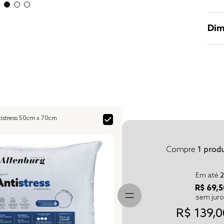
Dim
ntistress 50cm x 70cm
Compre
1
produ
Em até
2
R$ 69,5
sem jur
R$ 139,0