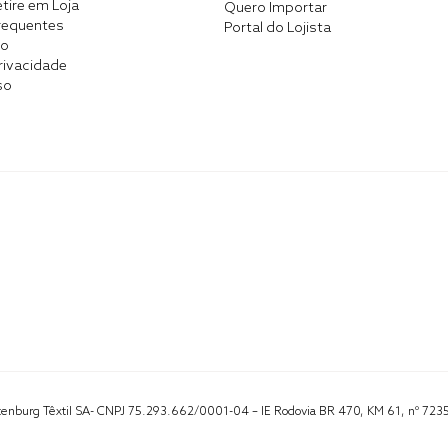
tire em Loja
Quero Importar
requentes
Portal do Lojista
co
Privacidade
so
Altenburg Têxtil SA- CNPJ 75.293.662/0001-04 – IE Rodovia BR 470, KM 61, nº 723