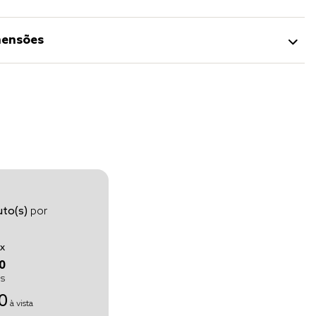
ensões
to(s)
por
x
0
os
0
à vista