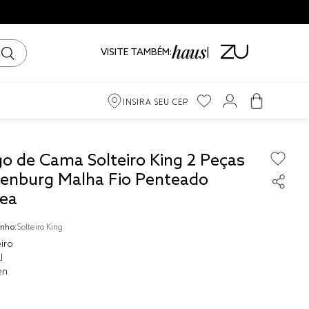
VISITE TAMBÉM:
INSIRA SEU CEP
m
go de Cama Solteiro King 2 Peças
tenburg Malha Fio Penteado
ama
nea
iro
nho:
Solteiro King
iro
l
en
to