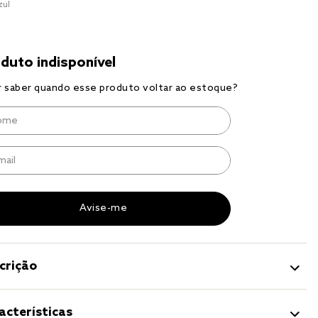
zul
r
a 
crição
acterísticas